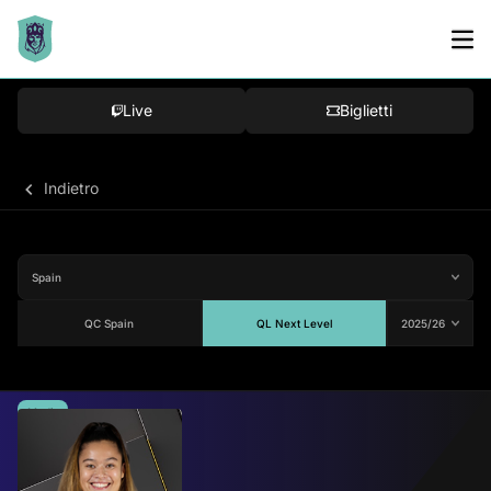
Live
Biglietti
Indietro
QC Spain
QL Next Level
Media
80