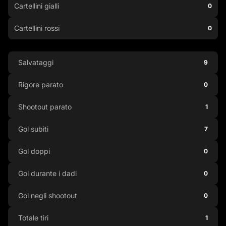
Cartellini gialli
0
Cartellini rossi
0
Salvataggi
9
Rigore parato
0
Shootout parato
1
Gol subiti
7
Gol doppi
0
Gol durante i dadi
0
Gol negli shootout
0
Totale tiri
1