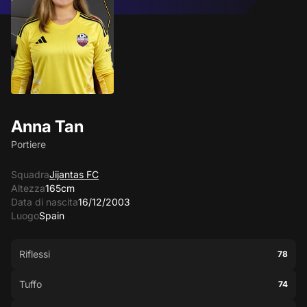
Anna Tan
Portiere
Squadra
Jijantas FC
Altezza
165cm
Data di nascita
16/12/2003
Luogo
Spain
Riflessi
78
Tuffo
74