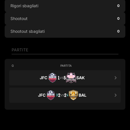
Rigori sbagliati
0
Shootout
0
Shootout sbagliati
0
PARTITE
G
PARTITA
JFC
1
5
SAK
VS
JFC
2
2
BAL
3
4
VS