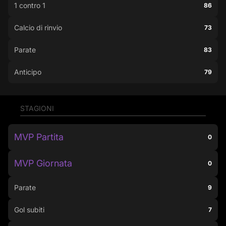
1 contro 1
86
Calcio di rinvio
73
Parate
83
Anticipo
79
STAGIONI
MVP Partita
0
MVP Giornata
0
Parate
9
Gol subiti
7