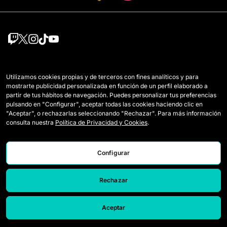
Squadre
Regolamento
Utilizamos cookies propias y de terceros con fines analíticos y para
Giocatrici Draft
Come si gioca a Queens
mostrarte publicidad personalizada en función de un perfil elaborado a
partir de tus hábitos de navegación. Puedes personalizar tus preferencias
Wildcards
Biglietti
pulsando en "Configurar", aceptar todas las cookies haciendo clic en
"Aceptar", o rechazarlas seleccionando "Rechazar". Para más información
Partite
Accrediti Media
consulta nuestra
Política de Privacidad y Cookies
.
Classifica
Contatti
Configurar
Statistiche
Lavora con noi
Simulatore
Rechazar
Aceptar