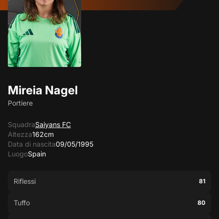
Mireia Nagel
Portiere
Squadra
Saiyans FC
Altezza
162cm
Data di nascita
09/05/1995
Luogo
Spain
Riflessi
81
Tuffo
80