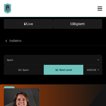
Live
Biglietti
Indietro
QC Spain
QL Next Level
Media
81