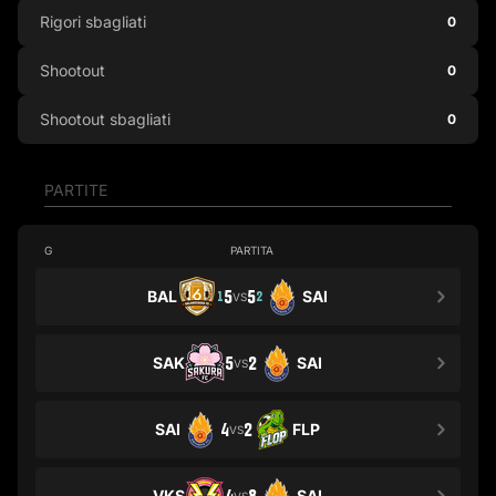
Rigori sbagliati
0
Shootout
0
Shootout sbagliati
0
PARTITE
G
PARTITA
BAL
5
5
SAI
1
2
VS
SAK
5
2
SAI
VS
SAI
4
2
FLP
VS
VKS
SAI
VS