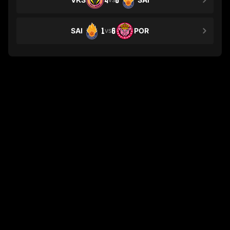
4
8
SAI
1
6
POR
VS