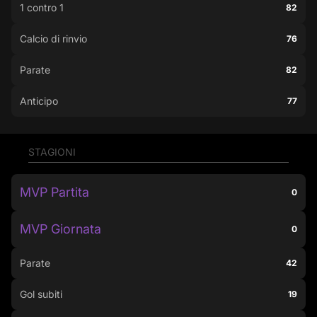
1 contro 1
82
Calcio di rinvio
76
Parate
82
Anticipo
77
STAGIONI
MVP Partita
0
MVP Giornata
0
Parate
42
Gol subiti
19