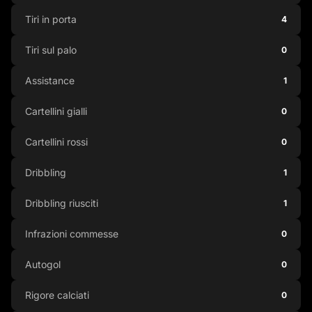
Tiri in porta
4
Tiri sul palo
0
Assistance
1
Cartellini gialli
0
Cartellini rossi
0
Dribbling
1
Dribbling riusciti
1
Infrazioni commesse
0
Autogol
0
Rigore calciati
0