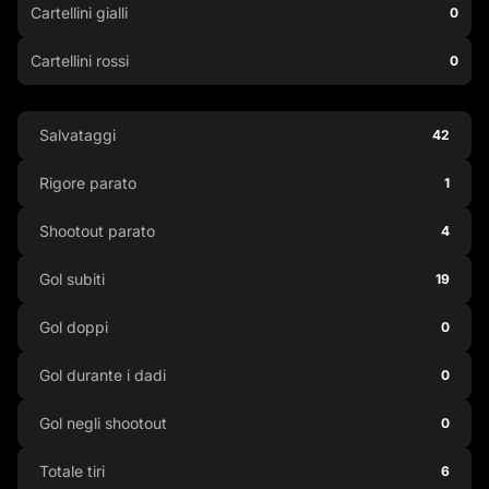
Cartellini gialli
0
Cartellini rossi
0
Salvataggi
42
Rigore parato
1
Shootout parato
4
Gol subiti
19
Gol doppi
0
Gol durante i dadi
0
Gol negli shootout
0
Totale tiri
6