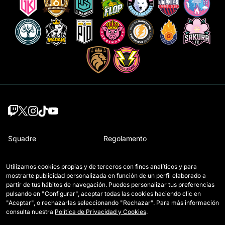
Squadre
Regolamento
Giocatrici Draft
Come si gioca a Queens
Utilizamos cookies propias y de terceros con fines analíticos y para
Wildcards
Biglietti
mostrarte publicidad personalizada en función de un perfil elaborado a
partir de tus hábitos de navegación. Puedes personalizar tus preferencias
Partite
Accrediti Media
pulsando en "Configurar", aceptar todas las cookies haciendo clic en
"Aceptar", o rechazarlas seleccionando "Rechazar". Para más información
Classifica
Contatti
consulta nuestra
Política de Privacidad y Cookies
.