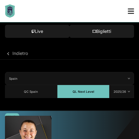
Live
Biglietti
Indietro
QC Spain
QL Next Level
Media
82