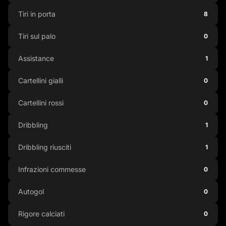
Tiri in porta
8
Tiri sul palo
0
Assistance
1
Cartellini gialli
0
Cartellini rossi
0
Dribbling
1
Dribbling riusciti
1
Infrazioni commesse
0
Autogol
0
Rigore calciati
0