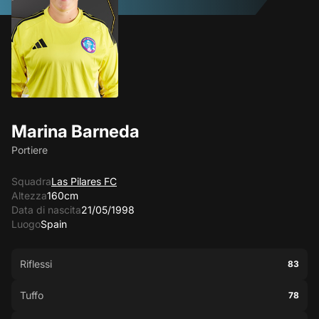
Marina Barneda
Portiere
Squadra
Las Pilares FC
Altezza
160cm
Data di nascita
21/05/1998
Luogo
Spain
Riflessi
83
Tuffo
78