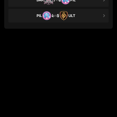
7
8
PIL
4
5
ULT
VS