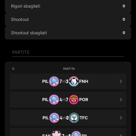
Rigori sbagliati
0
Shootout
0
Shootout sbagliati
0
PARTITE
G
PARTITA
PIL
7
3
FNH
VS
PIL
4
7
POR
VS
PIL
4
0
TFC
VS
SAK
PIL
VS