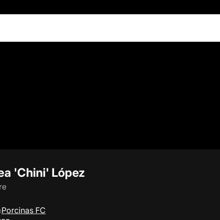
a 'Chini' López
re
a
Porcinas FC