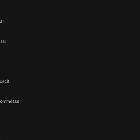
alli
ossi
usciti
 commesse