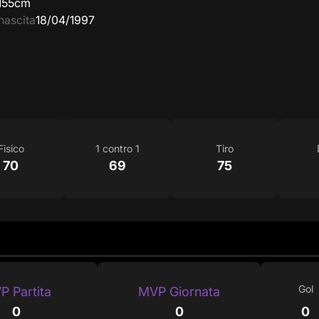
155cm
nascita
18/04/1997
Fisico
1 contro 1
Tiro
70
69
75
Gol
P Partita
MVP Giornata
0
0
0