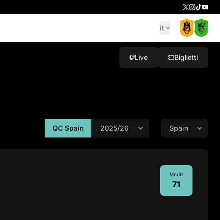
it
Live
Biglietti
QC Spain
Media
71