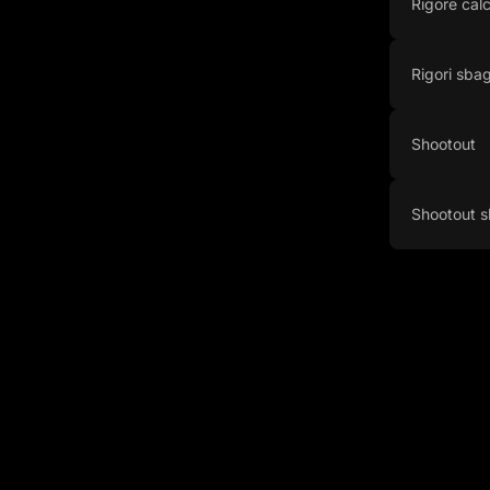
Rigore calc
Rigori sbagl
Shootout
Shootout s