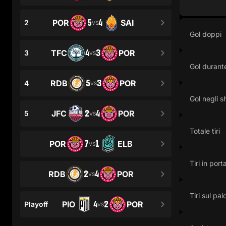
5
4
POR
SAI
2
VS
Gol doppi
4
3
TFC
POR
3
VS
Gol durante
5
3
RDB
POR
4
VS
Gol negli s
2
4
JFC
POR
5
VS
Totale tiri
7
1
POR
ELB
VS
Tiri in port
2
4
RDB
POR
VS
Tiri sul pal
4
2
PIO
POR
Playoff
VS