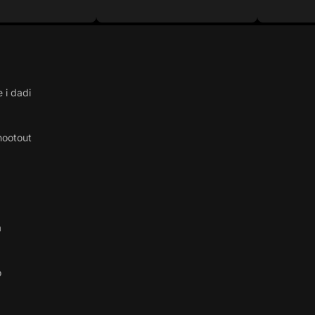
 i dadi
hootout
a
o