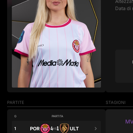
Altezza
Data di 
PARTITE
STAGIONI
G
PARTITA
MV
4
1
POR
ULT
1
VS