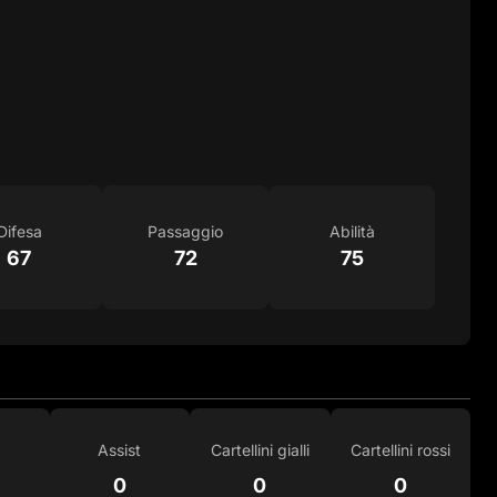
Difesa
Passaggio
Abilità
67
72
75
Assist
Cartellini gialli
Cartellini rossi
0
0
0