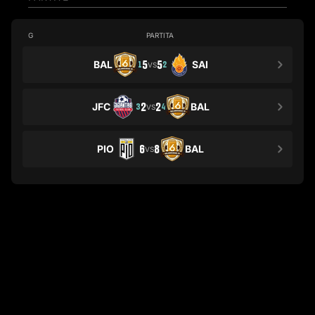
G
PARTITA
BAL
5
5
SAI
1
2
VS
JFC
2
2
BAL
3
4
VS
PIO
6
8
BAL
VS