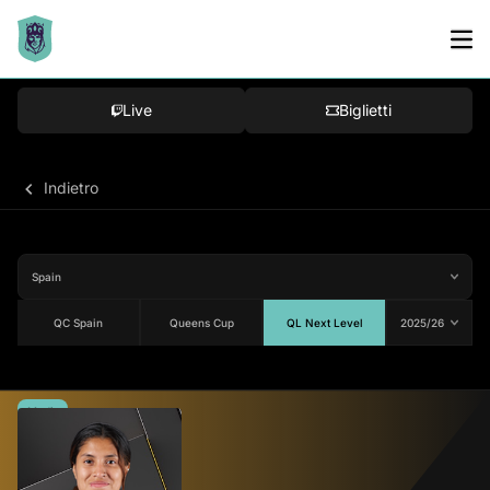
Live
Biglietti
Indietro
QC Spain
Queens Cup
QL Next Level
Media
87