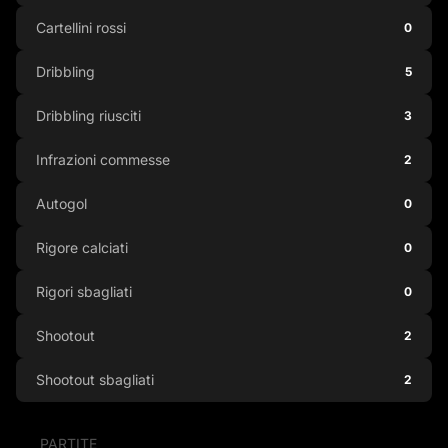
Cartellini rossi
0
Dribbling
5
Dribbling riusciti
3
Infrazioni commesse
2
Autogol
0
Rigore calciati
0
Rigori sbagliati
0
Shootout
2
Shootout sbagliati
2
PARTITE