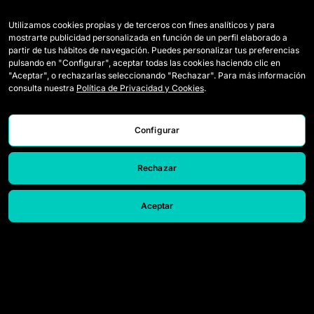
Utilizamos cookies propias y de terceros con fines analíticos y para
Squadre
Regolamento
mostrarte publicidad personalizada en función de un perfil elaborado a
partir de tus hábitos de navegación. Puedes personalizar tus preferencias
Giocatrici Draft
Come si gioca a Queens
pulsando en "Configurar", aceptar todas las cookies haciendo clic en
"Aceptar", o rechazarlas seleccionando "Rechazar". Para más información
Wildcards
Biglietti
consulta nuestra
Política de Privacidad y Cookies
.
Partite
Accrediti Media
Classifica
Contatti
Configurar
Statistiche
Lavora con noi
Rechazar
Simulatore
Aceptar