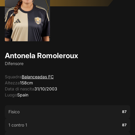
Antonela Romoleroux
Difensore
Squadra
Balanceadas FC
Altezza
158cm
Data di nascita
31/10/2003
Luogo
Spain
Fisico
87
1 contro 1
87