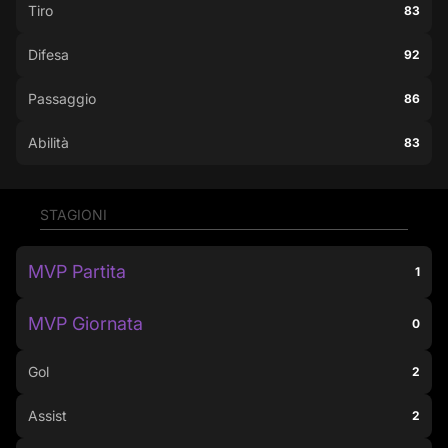
Tiro
83
Difesa
92
Passaggio
86
Abilità
83
STAGIONI
MVP Partita
1
MVP Giornata
0
Gol
2
Assist
2