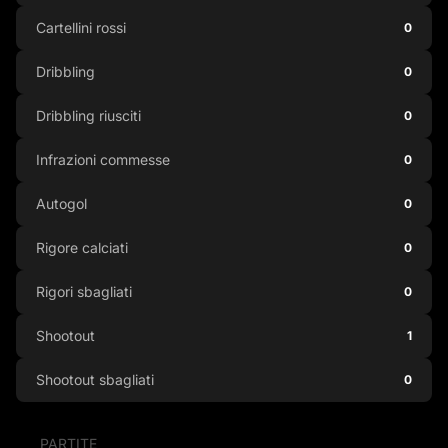
Cartellini rossi
0
Dribbling
0
Dribbling riusciti
0
Infrazioni commesse
0
Autogol
0
Rigore calciati
0
Rigori sbagliati
0
Shootout
1
Shootout sbagliati
0
PARTITE