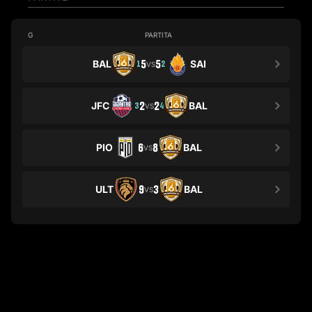
G
PARTITA
BAL
5
5
SAI
1
2
VS
JFC
2
2
BAL
3
4
VS
PIO
6
8
BAL
VS
ULT
9
3
BAL
VS