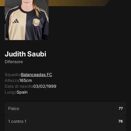
Judith Saubi
Difensore
Squadra
Balanceadas FC
Altezza
165cm
Data di nascita
03/02/1999
Luogo
Spain
Fisico
77
1 contro 1
76