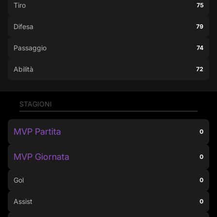
Tiro
75
Difesa
79
Passaggio
74
Abilità
72
STAGIONI
MVP Partita
0
MVP Giornata
0
Gol
0
Assist
0