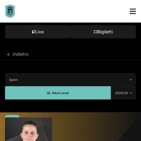
Live
Biglietti
Indietro
QL Next Level
Media
76