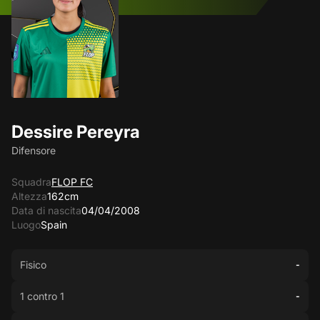
Dessire Pereyra
Difensore
Squadra
FLOP FC
Altezza
162cm
Data di nascita
04/04/2008
Luogo
Spain
Fisico
-
1 contro 1
-