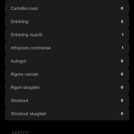
Cartellini rossi
0
Dribbling
3
Dribbling riusciti
1
Infrazioni commesse
1
Autogol
0
Rigore calciati
0
Rigori sbagliati
0
Shootout
0
Shootout sbagliati
0
PARTITE