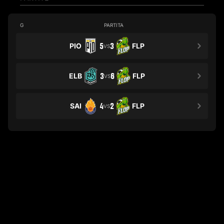
G
PARTITA
PIO
5
3
FLP
VS
ELB
3
6
FLP
VS
SAI
4
2
FLP
VS