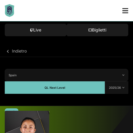
Live
Biglietti
Indietro
QL Next Level
Media
-