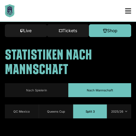
Live
Tickets
Shop
STATISTIKEN NACH
MANNSCHAFT
nach Spielerin
nach Mannschaft
QC Mexico
Queens Cup
Split 3