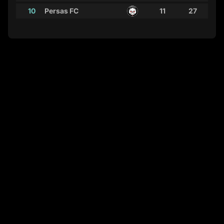
10
Persas FC
11
27