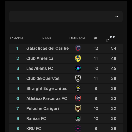
B.F.
RANKING
NAME
MANNSCH.
SP
1
Galácticas del Caribe
12
54
2
Club América
11
48
3
Las Aliens FC
10
45
4
Club de Cuervos
11
38
4
Straight Edge United
9
38
6
Atlético Parceras FC
9
33
7
Peluche Caligari
10
32
8
Raniza FC
10
30
9
KRÜ FC
9
28