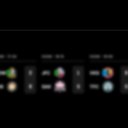
LES
7
06
-
17:30
03/06
-
18:15
03/06
-
19:00
2
1
8
DM
JFC
VKS
9
5
5
DB
SAK
TFC