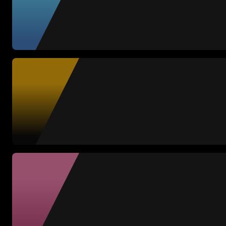
Mar Lucas
LAS PILARES FC
Marina Riverss + Luc
MADAM FC
Celia Reina + Cristó