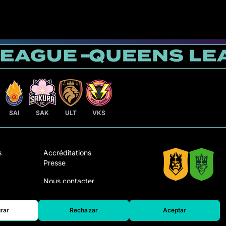
SAI
SAK
ULT
VKS
s
Accréditations
Presse
Nous contacter
Travailler avec
 joue la
nous
rar
Rechazar
Aceptar