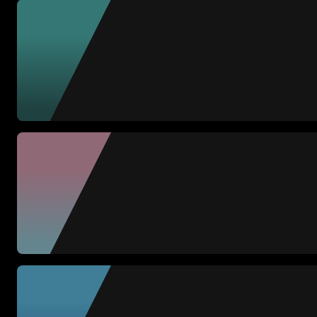
1K FC
Lia Sikora + Uxue L
EL BARRIO
Adri Contreras + Llu
FUN-HADAS FC