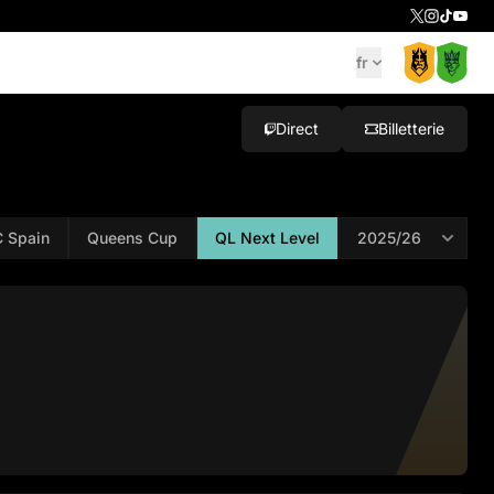
fr
Direct
Billetterie
 Spain
Queens Cup
QL Next Level