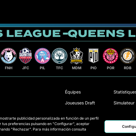
FNH
JFC
PIL
TFC
MDM
PIO
POR
RDB
Équipes
Statistique
Joueuses Draft
Simulateur
Wildcards
Règlement
 mostrarte publicidad personalizada en función de un perfil
r tus preferencias pulsando en "Configurar", aceptar
Matchs
Comment se
Configu
ionando "Rechazar". Para más información consulta
Queens
Classement