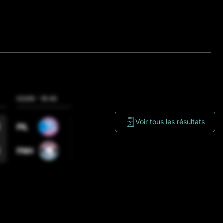
VELLAKAS FC
Cristina Pedroche + Vicky López
03/06
-
19:45
03/06
-
20:30
03/06
-
21:15
Voir tous les résultats
7
4
PIL
ULT
PIO
3
2
FNH
ELB
FLP