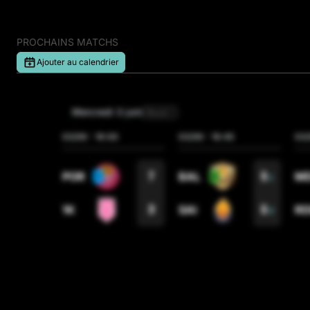
ULTIMATE MÓSTO
DjMaRiiO + Noe997
PROCHAINS MATCHS
Ajouter au calendrier
mercredi 3 juin
Round 1
03/06
-
16:00
03/06
-
16:45
03/
7
5
POR
BAL
M
1
3
5
1K
SAI
R
2