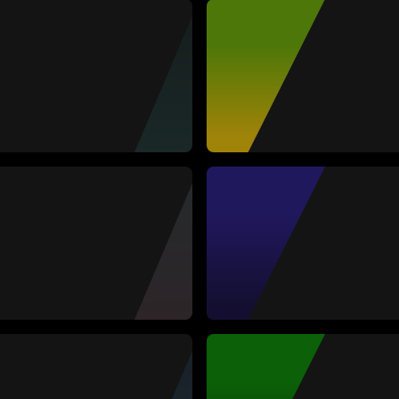
ópez
na Clark