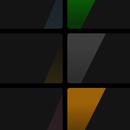
ii Borro
bal