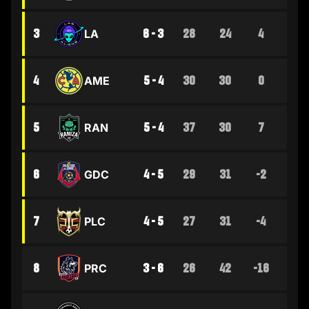
3
6 - 3
28
24
4
LA
4
5 - 4
30
30
0
AME
5
5 - 4
37
30
7
RAN
6
4 - 5
29
31
-2
GDC
7
4 - 5
27
31
-4
PLC
8
3 - 6
26
42
-16
PRC