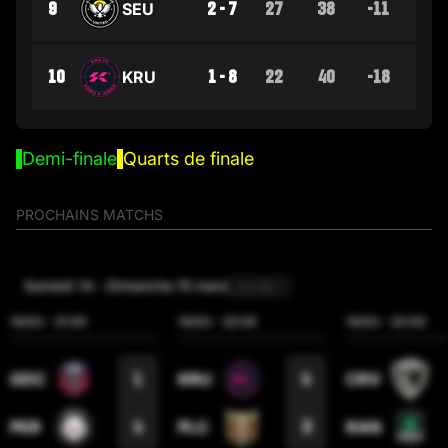
9
2 - 7
27
38
-11
SEU
10
1 - 8
22
40
-18
KRU
Demi-finale
Quarts de finale
PROCHAINS MATCHS
samedi 14
-
dimanche 15 mars
Journée 1
14/03
-
21:00
14/03
-
22:00
14/03
-
23:00
1
4
GDC
KRU
CRV
4
3
PER
PLC
RAN