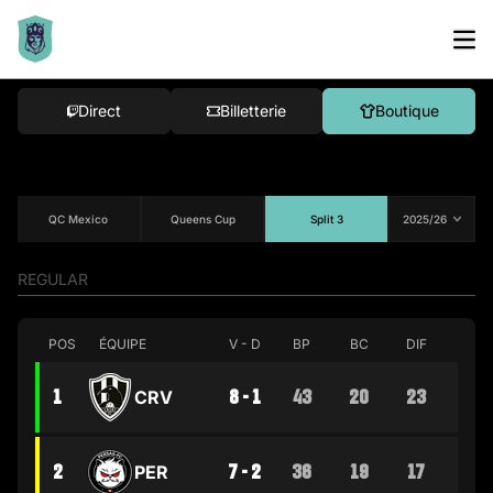
Direct
Billetterie
Boutique
QC Mexico
Queens Cup
Split 3
REGULAR
POS
ÉQUIPE
V - D
BP
BC
DIF
1
8 - 1
43
20
23
CRV
2
7 - 2
36
19
17
PER