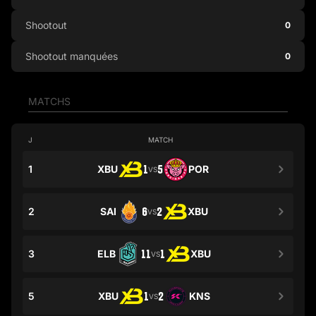
Shootout
0
Shootout manquées
0
MATCHS
J
MATCH
1
XBU
1
5
POR
VS
2
SAI
6
2
XBU
VS
3
ELB
11
1
XBU
VS
5
XBU
1
2
KNS
VS