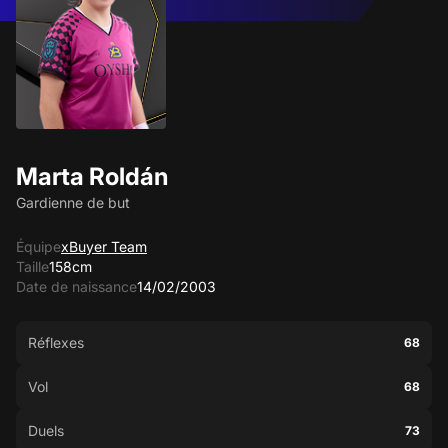
Marta Roldán
Gardienne de but
Équipe
xBuyer Team
Taille
158cm
Date de naissance
14/02/2003
Réflexes
68
Vol
68
Duels
73