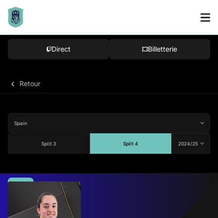
Direct
Billetterie
Retour
Split 3
Split 4
Moyenne
70