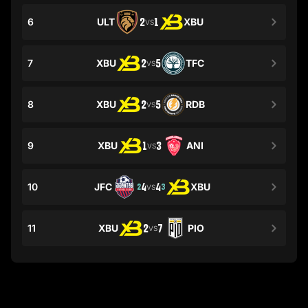
6
ULT
2
1
XBU
VS
7
XBU
2
5
TFC
VS
8
XBU
2
5
RDB
VS
9
XBU
1
3
ANI
VS
10
JFC
4
4
XBU
2
3
VS
11
XBU
2
7
PIO
VS