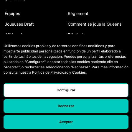
Équipes
Règlement
Joueuses Draft
Comment se joue la Queens
Wildcards
Billetterie
Matchs
Accréditations Presse
Utilizamos cookies propias y de terceros con fines analíticos y para
mostrarte publicidad personalizada en función de un perfil elaborado a
Classement
Nous contacter
partir de tus hábitos de navegación. Puedes personalizar tus preferencias
pulsando en "Configurar", aceptar todas las cookies haciendo clic en
Statistiques
Travailler avec nous
"Aceptar", o rechazarlas seleccionando "Rechazar". Para más información
consulta nuestra
Política de Privacidad y Cookies
.
Simulateur
Configurar
Rechazar
Aceptar