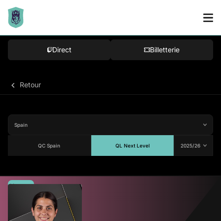
Direct
Billetterie
Retour
QC Spain
QL Next Level
Moyenne
79