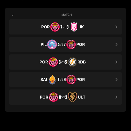
J
MATCH
POR
7
3
1K
VS
PIL
4
7
POR
VS
POR
6
5
RDB
VS
SAI
1
6
POR
VS
POR
8
3
ULT
VS