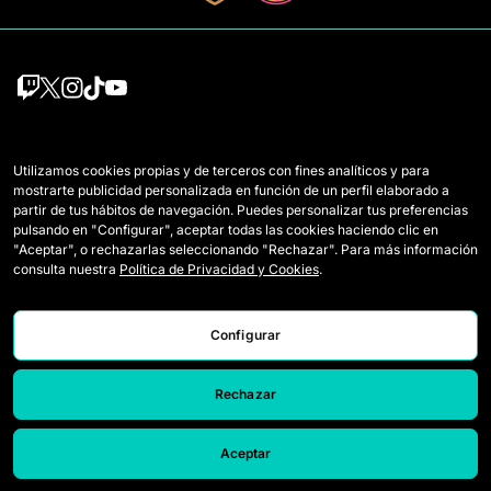
Équipes
Règlement
Utilizamos cookies propias y de terceros con fines analíticos y para
Joueuses Draft
Comment se joue la Queens
mostrarte publicidad personalizada en función de un perfil elaborado a
partir de tus hábitos de navegación. Puedes personalizar tus preferencias
Wildcards
Billetterie
pulsando en "Configurar", aceptar todas las cookies haciendo clic en
"Aceptar", o rechazarlas seleccionando "Rechazar". Para más información
Matchs
Accréditations Presse
consulta nuestra
Política de Privacidad y Cookies
.
Classement
Nous contacter
Configurar
Statistiques
Travailler avec nous
Simulateur
Rechazar
Aceptar