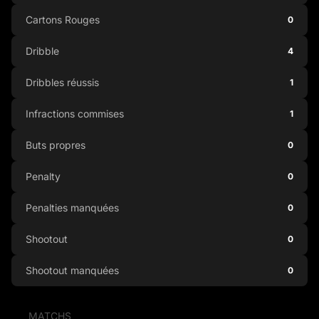
Cartons Rouges
0
Dribble
4
Dribbles réussis
1
Infractions commises
1
Buts propres
0
Penalty
0
Penalties manquées
0
Shootout
0
Shootout manquées
0
MATCHS