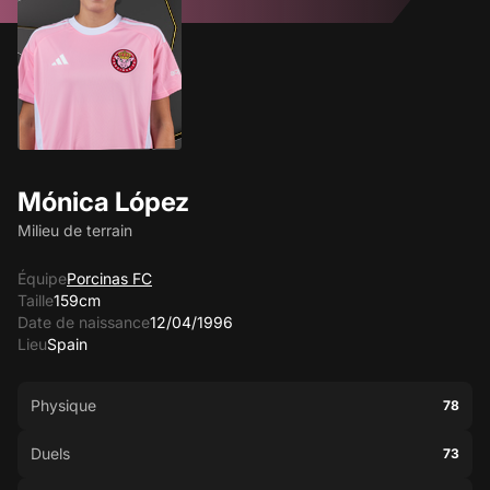
Mónica López
Milieu de terrain
Équipe
Porcinas FC
Taille
159cm
Date de naissance
12/04/1996
Lieu
Spain
Physique
78
Duels
73