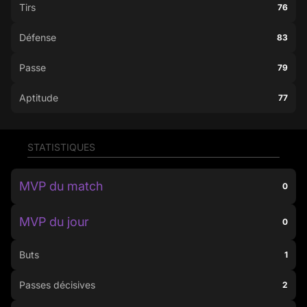
Tirs
76
Défense
83
Passe
79
Aptitude
77
STATISTIQUES
MVP du match
0
MVP du jour
0
Buts
1
Passes décisives
2