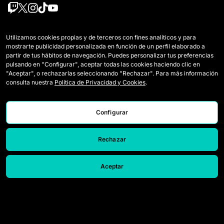
Équipes
Règlement
Utilizamos cookies propias y de terceros con fines analíticos y para
mostrarte publicidad personalizada en función de un perfil elaborado a
Joueuses Draft
Comment se joue la Queens
partir de tus hábitos de navegación. Puedes personalizar tus preferencias
pulsando en "Configurar", aceptar todas las cookies haciendo clic en
Wildcards
Billetterie
"Aceptar", o rechazarlas seleccionando "Rechazar". Para más información
consulta nuestra
Política de Privacidad y Cookies
.
Matchs
Accréditations Presse
Classement
Nous contacter
Configurar
Statistiques
Travailler avec nous
Rechazar
Simulateur
Aceptar