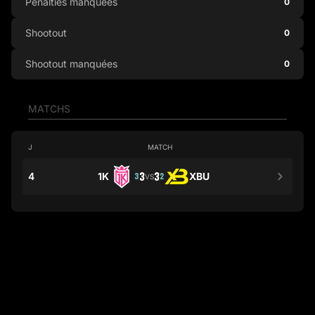
Penalties manquées
0
Shootout
0
Shootout manquées
0
MATCHS
J
MATCH
4
1K
3
3
XBU
3
2
VS