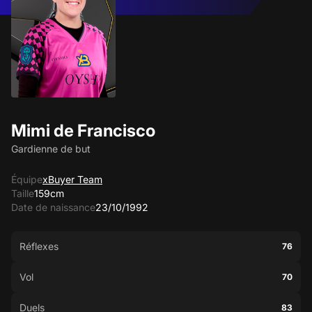
Mimi de Francisco
Gardienne de but
Équipe
xBuyer Team
Taille
159cm
Date de naissance
23/10/1992
Réflexes
76
Vol
70
Duels
83