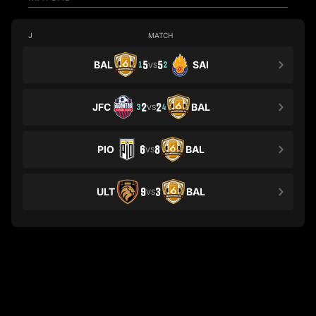
J
MATCH
BAL
5
5
SAI
1
2
VS
JFC
2
2
BAL
3
4
VS
PIO
6
8
BAL
VS
ULT
9
3
BAL
VS