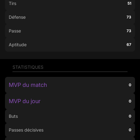
Tirs
51
Défense
73
Passe
73
Aptitude
67
STATISTIQUES
MVP du match
0
MVP du jour
0
Buts
0
Passes décisives
0