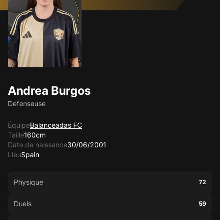
Andrea Burgos
Défenseuse
Équipe
Balanceadas FC
Taille
160cm
Date de naissance
30/06/2001
Lieu
Spain
Physique
72
Duels
59