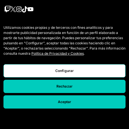
Équipes
Règlement
Utilizamos cookies propias y de terceros con fines analíticos y para
mostrarte publicidad personalizada en función de un perfil elaborado a
Joueuses Draft
Comment se joue la Queens
partir de tus hábitos de navegación. Puedes personalizar tus preferencias
pulsando en "Configurar", aceptar todas las cookies haciendo clic en
Wildcards
Billetterie
"Aceptar", o rechazarlas seleccionando "Rechazar". Para más información
consulta nuestra
Política de Privacidad y Cookies
.
Matchs
Accréditations Presse
Classement
Nous contacter
Configurar
Statistiques
Travailler avec nous
Rechazar
Simulateur
Aceptar