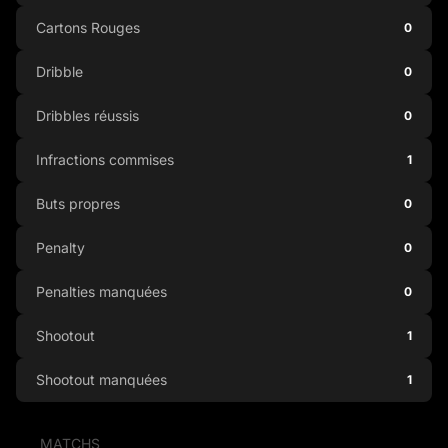
Cartons Rouges
0
Dribble
0
Dribbles réussis
0
Infractions commises
1
Buts propres
0
Penalty
0
Penalties manquées
0
Shootout
1
Shootout manquées
1
MATCHS