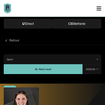
Direct
Billetterie
Retour
QL Next Level
Moyenne
66