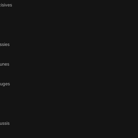
isives
ssies
aunes
ouges
ussis