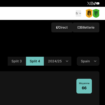
fr
Direct
Billetterie
Split 3
Split 4
Moyenne
66