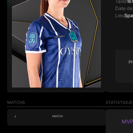
Taille
16
Date de
Lieu
Spa
Ph
MATCHS
STATISTIQUE
J
MATCH
MVP