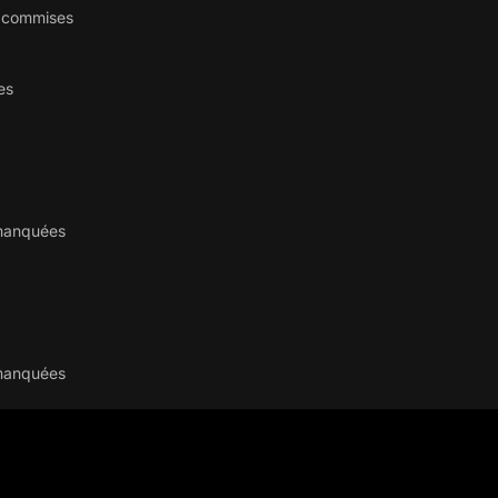
s commises
es
 manquées
manquées