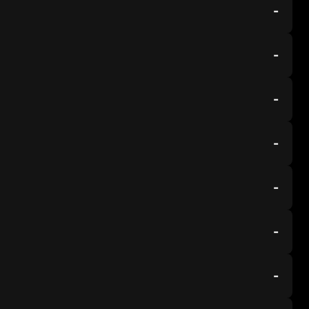
-
-
-
-
-
-
-