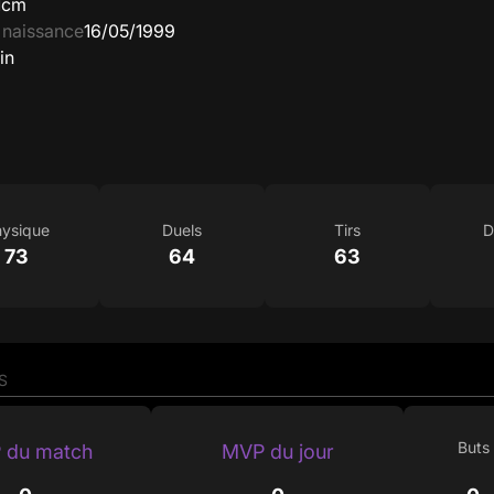
1cm
 naissance
16/05/1999
in
ysique
Duels
Tirs
D
73
64
63
S
Buts
 du match
MVP du jour