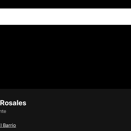
 Rosales
nte
l Barrio