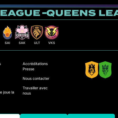
SAI
SAK
ULT
VKS
s
Accréditations
Presse
Nous contacter
Travailler avec
 joue la
nous