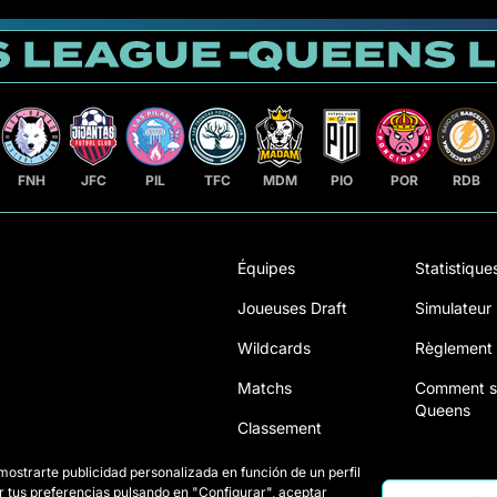
FNH
JFC
PIL
TFC
MDM
PIO
POR
RDB
Équipes
Statistique
Joueuses Draft
Simulateur
Wildcards
Règlement
Matchs
Comment se
Queens
Classement
Billetterie
 mostrarte publicidad personalizada en función de un perfil
r tus preferencias pulsando en "Configurar", aceptar