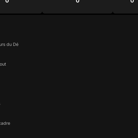
0
0
0
urs du Dé
out
s
 cadre