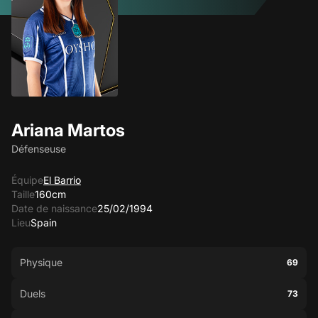
Ariana Martos
Défenseuse
Équipe
El Barrio
Taille
160cm
Date de naissance
25/02/1994
Lieu
Spain
Physique
69
Duels
73