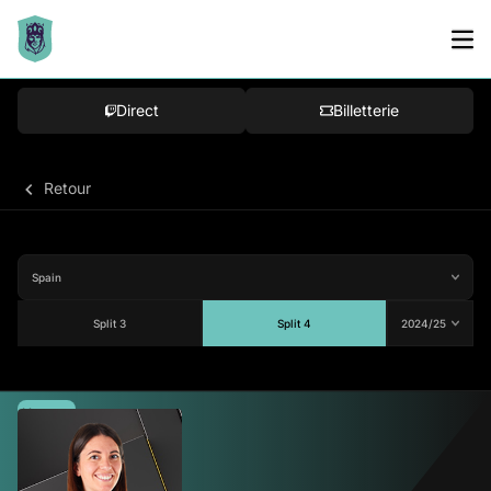
Direct
Billetterie
Retour
Split 3
Split 4
Moyenne
68