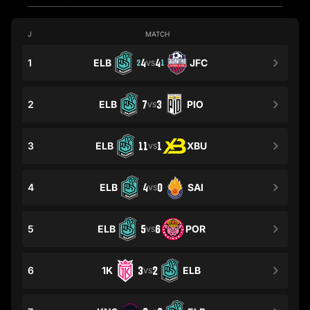
J
MATCH
1
ELB
4
4
JFC
2
1
VS
2
ELB
7
3
PIO
VS
3
ELB
11
1
XBU
VS
4
ELB
4
0
SAI
VS
5
ELB
5
6
POR
VS
6
1K
3
2
ELB
VS