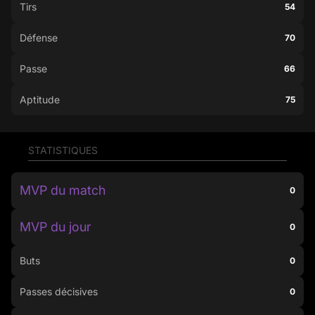
Tirs
54
Défense
70
Passe
66
Aptitude
75
STATISTIQUES
MVP du match
0
MVP du jour
0
Buts
0
Passes décisives
0