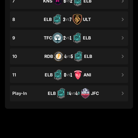
7
KNS
6
2
ELB
VS
8
ELB
3
7
ULT
VS
9
TFC
2
1
ELB
VS
10
RDB
4
5
ELB
VS
11
ELB
0
1
ANI
VS
Play-In
ELB
4
4
JFC
2
3
VS