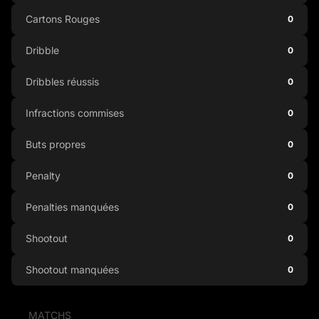
Cartons Rouges
0
Dribble
0
Dribbles réussis
0
Infractions commises
0
Buts propres
0
Penalty
0
Penalties manquées
0
Shootout
0
Shootout manquées
0
MATCHS