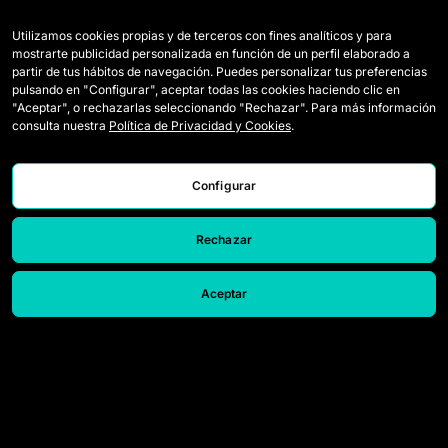
Utilizamos cookies propias y de terceros con fines analíticos y para
Équipes
Règlement
mostrarte publicidad personalizada en función de un perfil elaborado a
partir de tus hábitos de navegación. Puedes personalizar tus preferencias
Joueuses Draft
Comment se joue la Queens
pulsando en "Configurar", aceptar todas las cookies haciendo clic en
"Aceptar", o rechazarlas seleccionando "Rechazar". Para más información
Wildcards
Billetterie
consulta nuestra
Política de Privacidad y Cookies
.
Matchs
Accréditations Presse
Classement
Nous contacter
Configurar
Statistiques
Travailler avec nous
Rechazar
Simulateur
Aceptar