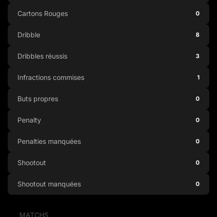
Cartons Rouges
0
Dribble
8
Dribbles réussis
3
Infractions commises
1
Buts propres
0
Penalty
0
Penalties manquées
0
Shootout
0
Shootout manquées
0
MATCHS