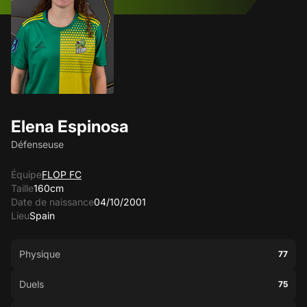
Elena Espinosa
Défenseuse
Équipe
FLOP FC
Taille
160cm
Date de naissance
04/10/2001
Lieu
Spain
Physique
77
Duels
75