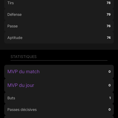
Tirs
78
Défense
79
Passe
76
Aptitude
74
STATISTIQUES
MVP du match
0
MVP du jour
0
Buts
1
Passes décisives
0