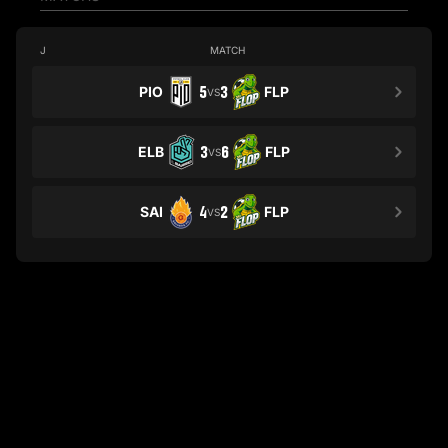
J
MATCH
PIO
5
3
FLP
VS
ELB
3
6
FLP
VS
SAI
4
2
FLP
VS