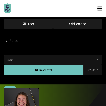
Direct
Billetterie
Retour
QL Next Level
Moyenne
77