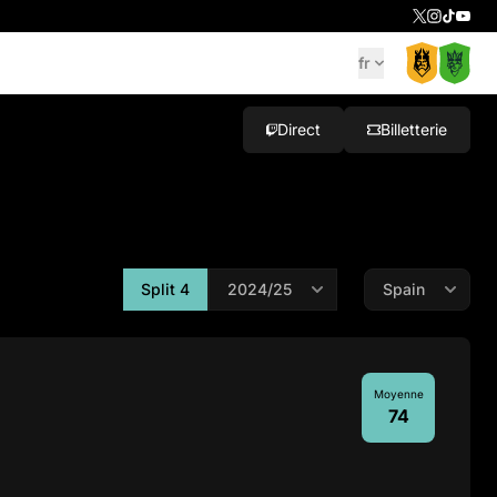
fr
Direct
Billetterie
Split 4
Moyenne
74