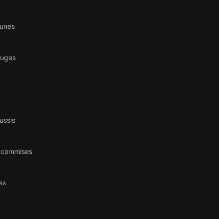
aunes
ouges
ussis
s commises
es