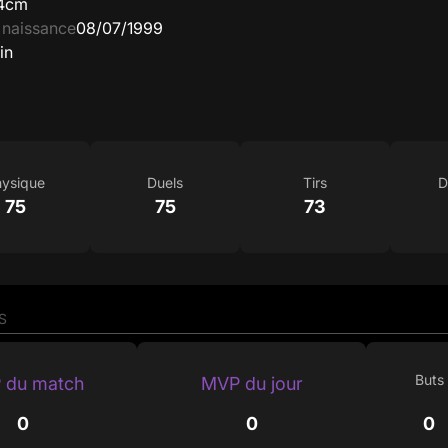
4cm
 naissance
08/07/1999
in
ysique
Duels
Tirs
D
75
75
73
S
Buts
 du match
MVP du jour
0
0
0