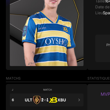
Taille
16
Date de
Lieu
Spa
Ph
MATCHS
STATISTIQUE
J
MATCH
MVP
2
1
ULT
XBU
6
VS