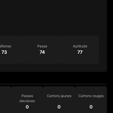
éfense
Passe
Aptitude
73
74
77
Passes
Cartons jaunes
Cartons rouges
décisives
0
0
0