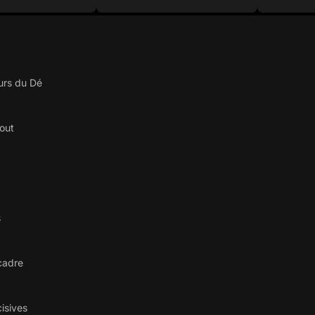
urs du Dé
out
s
 cadre
isives