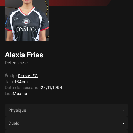
Alexia Frías
Défenseuse
Équipe
Persas FC
Taille
164cm
Date de naissance
24/11/1994
Lieu
Mexico
Physique
-
Duels
-