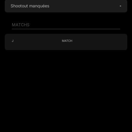
Shootout manquées
-
MATCHS
J
MATCH