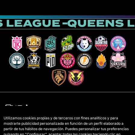
Utilizamos cookies propias y de terceros con fines analíticos y para
mostrarte publicidad personalizada en función de un perfil elaborado a
Équipes
Règlement
partir de tus hábitos de navegación. Puedes personalizar tus preferencias
pulsando en "Configurar", aceptar todas las cookies haciendo clic en