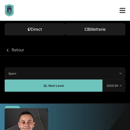
Direct
Billetterie
Retour
QL Next Level
Moyenne
-