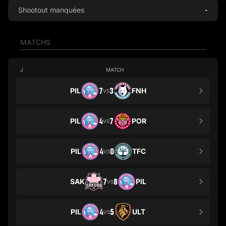
Shootout manquées
-
MATCHS
J
MATCH
PIL
7
3
FNH
VS
PIL
4
7
POR
VS
PIL
4
0
TFC
VS
SAK
7
8
PIL
VS
PIL
4
5
ULT
VS