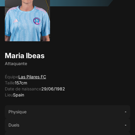
Maria Ibeas
Attaquante
Équipe
Las Pilares FC
Taille
157cm
Date de naissance
29/06/1982
Lieu
Spain
Physique
-
Duels
-