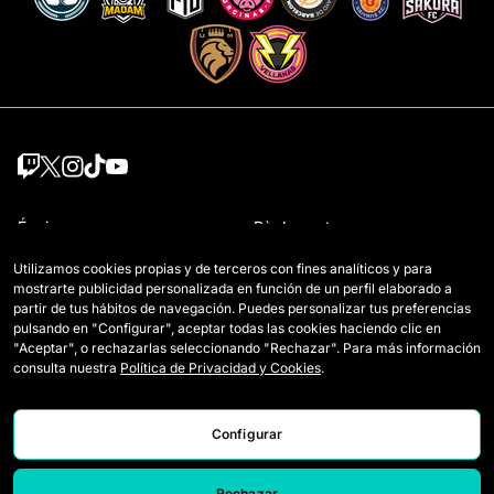
Équipes
Règlement
Joueuses Draft
Comment se joue la Queens
Utilizamos cookies propias y de terceros con fines analíticos y para
mostrarte publicidad personalizada en función de un perfil elaborado a
Wildcards
Billetterie
partir de tus hábitos de navegación. Puedes personalizar tus preferencias
pulsando en "Configurar", aceptar todas las cookies haciendo clic en
Matchs
Accréditations Presse
"Aceptar", o rechazarlas seleccionando "Rechazar". Para más información
consulta nuestra
Política de Privacidad y Cookies
.
Classement
Nous contacter
Statistiques
Travailler avec nous
Configurar
Simulateur
Rechazar