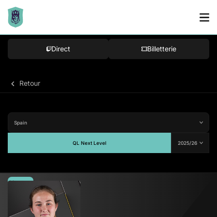
Direct
Billetterie
Retour
QL Next Level
Moyenne
-