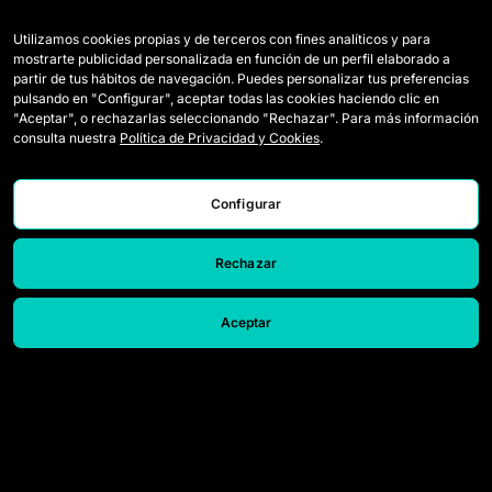
Utilizamos cookies propias y de terceros con fines analíticos y para
Équipes
Règlement
mostrarte publicidad personalizada en función de un perfil elaborado a
partir de tus hábitos de navegación. Puedes personalizar tus preferencias
Joueuses Draft
Comment se joue la Queens
pulsando en "Configurar", aceptar todas las cookies haciendo clic en
"Aceptar", o rechazarlas seleccionando "Rechazar". Para más información
Wildcards
Billetterie
consulta nuestra
Política de Privacidad y Cookies
.
Matchs
Accréditations Presse
Classement
Nous contacter
Configurar
Statistiques
Travailler avec nous
Rechazar
Simulateur
Aceptar