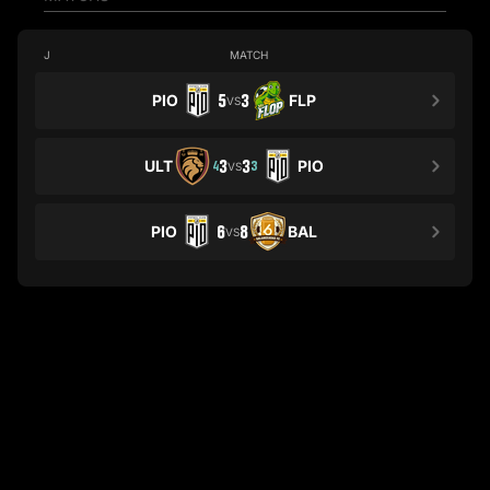
J
MATCH
PIO
5
3
FLP
VS
ULT
3
3
PIO
4
3
VS
PIO
6
8
BAL
VS