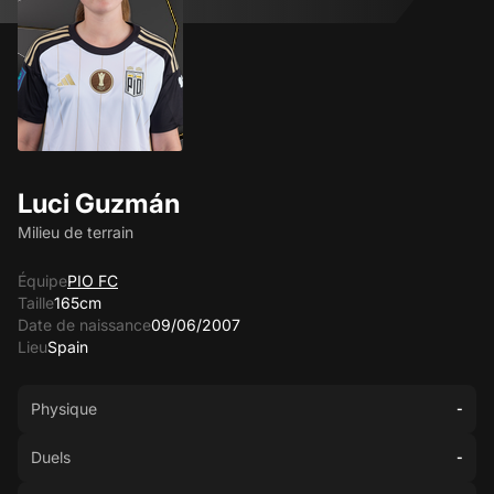
Luci Guzmán
Milieu de terrain
Équipe
PIO FC
Taille
165cm
Date de naissance
09/06/2007
Lieu
Spain
Physique
-
Duels
-