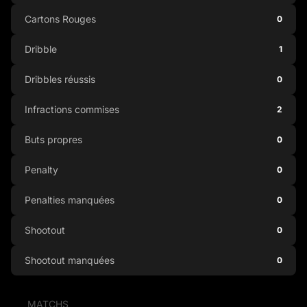
Cartons Rouges
0
Dribble
1
Dribbles réussis
0
Infractions commises
2
Buts propres
0
Penalty
0
Penalties manquées
0
Shootout
0
Shootout manquées
0
MATCHS