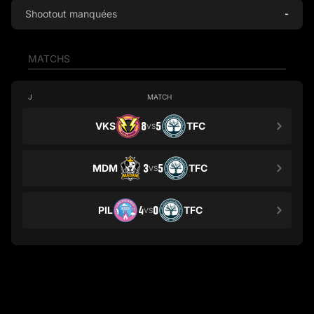
Shootout manquées
-
MATCHS
J
MATCH
VKS
8
5
TFC
VS
MDM
3
5
TFC
VS
PIL
4
0
TFC
VS