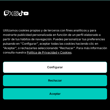
Équipes
Règlement
Utilizamos cookies propias y de terceros con fines analíticos y para
mostrarte publicidad personalizada en función de un perfil elaborado a
Joueuses Draft
Comment se joue la Queens
partir de tus hábitos de navegación. Puedes personalizar tus preferencias
pulsando en "Configurar", aceptar todas las cookies haciendo clic en
Wildcards
Billetterie
"Aceptar", o rechazarlas seleccionando "Rechazar". Para más información
consulta nuestra
Política de Privacidad y Cookies
.
Matchs
Accréditations Presse
Classement
Nous contacter
Configurar
Statistiques
Travailler avec nous
Simulateur
Rechazar
Aceptar