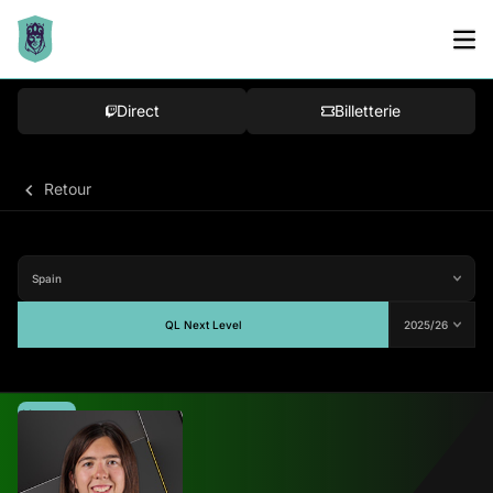
Direct
Billetterie
Retour
QL Next Level
Moyenne
-