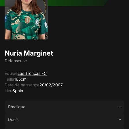
Nuria Marginet
Défenseuse
Équipe
Las Troncas FC
Taille
165cm
Date de naissance
20/02/2007
Lieu
Spain
Physique
-
Duels
-