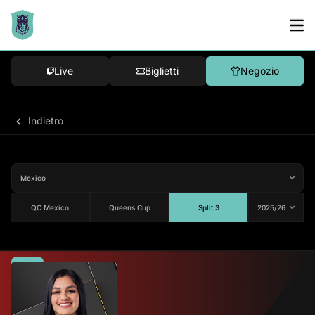
Live
Biglietti
Negozio
Indietro
QC Mexico
Queens Cup
Split 3
Media
82