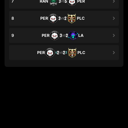
7
RAN
3
5
PER
VS
8
PER
3
2
PLC
VS
9
PER
3
2
LA
VS
PER
2
2
PLC
4
3
VS