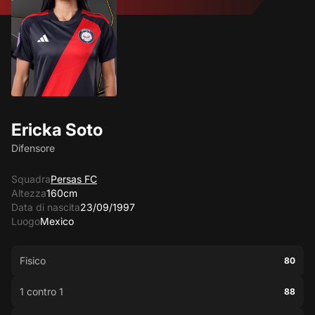
Ericka Soto
Difensore
Squadra
Persas FC
Altezza
160cm
Data di nascita
23/09/1997
Luogo
Mexico
Fisico
80
1 contro 1
88