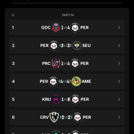
G
PARTITA
1
GDC
1
4
PER
VS
2
PER
3
3
SEU
4
2
VS
3
PRC
1
4
PER
VS
4
PER
4
4
AME
0
2
VS
5
KRU
1
8
PER
VS
6
CRV
2
2
PER
3
2
VS