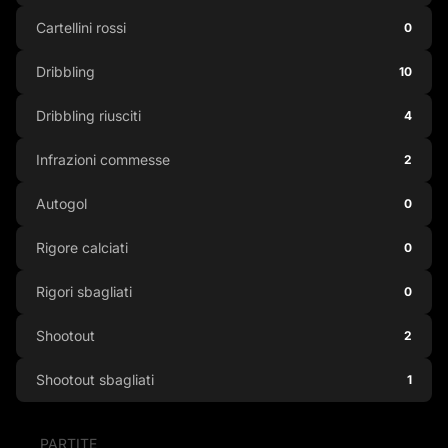
Cartellini rossi
0
Dribbling
10
Dribbling riusciti
4
Infrazioni commesse
2
Autogol
0
Rigore calciati
0
Rigori sbagliati
0
Shootout
2
Shootout sbagliati
1
PARTITE