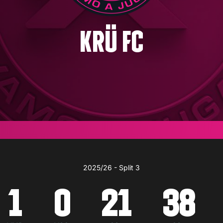
KRÜ FC
2025/26 - Split 3
1
0
21
38