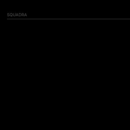
SQUADRA