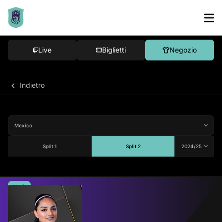
Live
Biglietti
Negozio
Indietro
Split 1
Split 2
Media
75