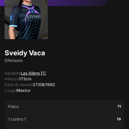
Sveidy Vaca
Difensore
Squadra
Las Aliens FC
Altezza
173cm
Data di nascita
27/08/1992
Luogo
Mexico
Fisico
71
1 contro 1
79