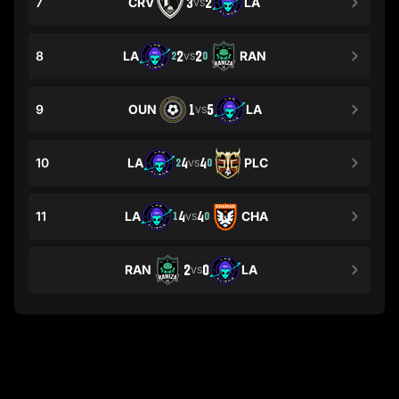
7
CRV
3
2
LA
VS
8
LA
2
2
RAN
2
0
VS
9
OUN
1
5
LA
VS
10
LA
4
4
PLC
2
0
VS
11
LA
4
4
CHA
1
0
VS
RAN
2
0
LA
VS