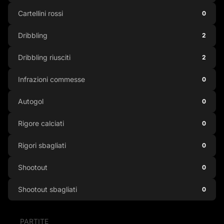
Cartellini rossi
0
Dribbling
2
Dribbling riusciti
2
Infrazioni commesse
0
Autogol
0
Rigore calciati
0
Rigori sbagliati
0
Shootout
0
Shootout sbagliati
0
PARTITE