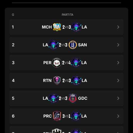
G
PARTITA
1
MCH
2
3
LA
VS
2
LA
2
3
SAN
VS
3
PER
2
4
LA
VS
4
RTN
2
3
LA
VS
5
LA
2
3
GDC
VS
6
PRC
3
1
LA
VS