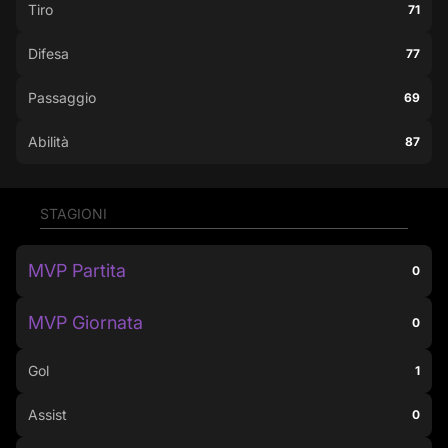
Tiro
71
Difesa
77
Passaggio
69
Abilità
87
STAGIONI
MVP Partita
0
MVP Giornata
0
Gol
1
Assist
0