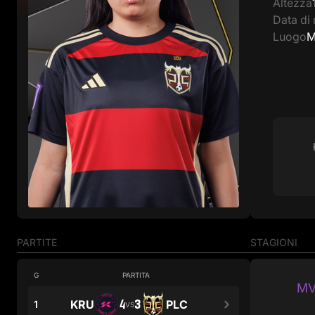
Altezza
Data di 
Luogo
M
PARTITE
STAGIONI
G
PARTITA
MV
4
3
KRU
PLC
1
VS