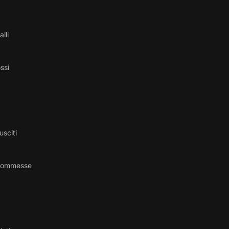
alli
ossi
usciti
 commesse