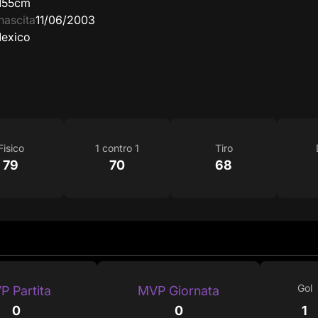
155cm
nascita
11/06/2003
exico
Fisico
1 contro 1
Tiro
79
70
68
Gol
P Partita
MVP Giornata
0
0
1