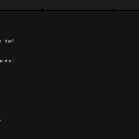
 i dadi
hootout
a
o