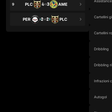
Assistance
4
3
PLC
AME
9
VS
Cartellini gi
2
2
PER
PLC
4
3
VS
Cartellini r
Dribbling
Dribbling ri
Infrazioni
Autogol