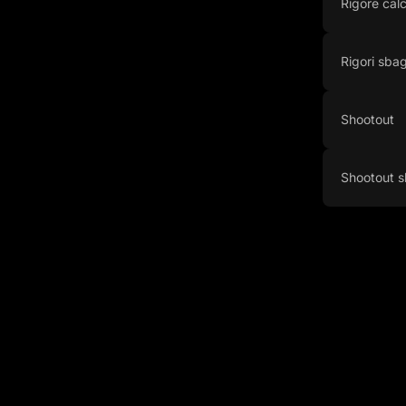
Rigore calc
Rigori sbagl
Shootout
Shootout s