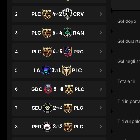
4
2
PLC
CRV
2
VS
Gol doppi
5
4
PLC
RAN
3
VS
Gol durante
4
5
PLC
PRC
4
VS
Gol negli s
3
1
LA
PLC
5
VS
Totale tiri
5
0
GDC
PLC
6
VS
Tiri in port
2
4
SEU
PLC
7
VS
Tiri sul pal
3
2
PER
PLC
8
VS