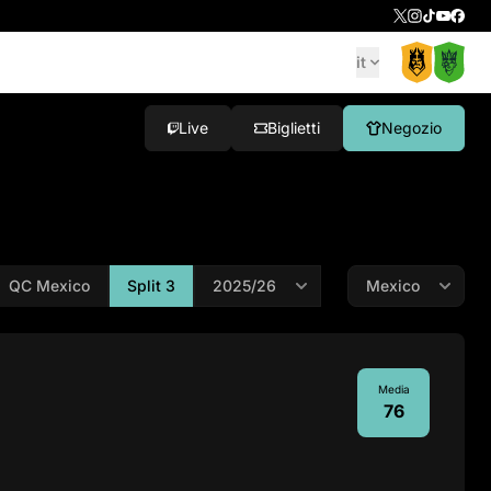
it
Live
Biglietti
Negozio
QC Mexico
Split 3
Media
76