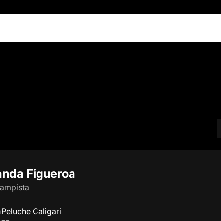
anda Figueroa
campista
a
Peluche Caligari