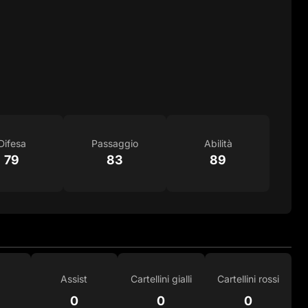
Difesa
Passaggio
Abilità
79
83
89
Assist
Cartellini gialli
Cartellini rossi
0
0
0