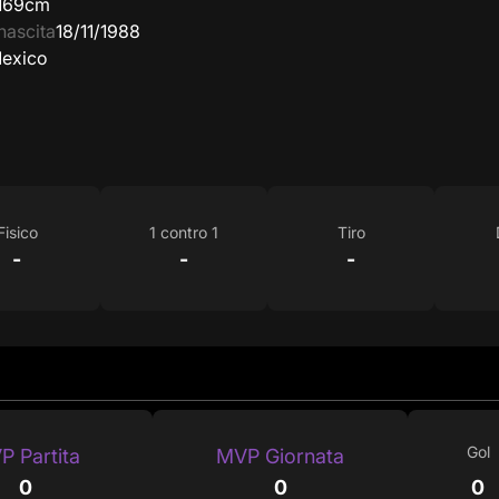
169cm
nascita
18/11/1988
exico
Fisico
1 contro 1
Tiro
-
-
-
Gol
P Partita
MVP Giornata
0
0
0