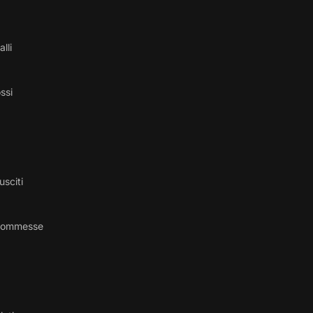
alli
ossi
usciti
 commesse