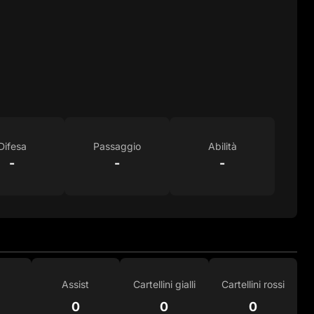
Difesa
Passaggio
Abilità
-
-
-
Assist
Cartellini gialli
Cartellini rossi
0
0
0