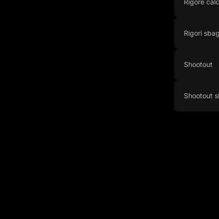
Rigore calc
Rigori sbagl
Shootout
Shootout s