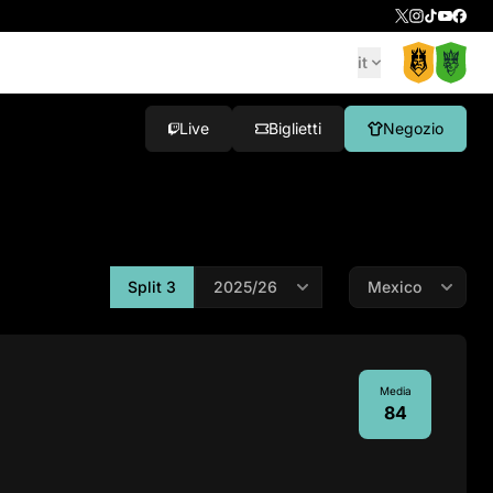
it
Live
Biglietti
Negozio
Split 3
Media
84