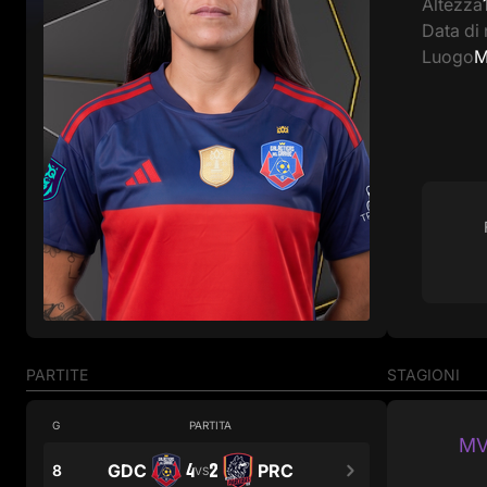
Altezza
Data di 
Luogo
M
PARTITE
STAGIONI
G
PARTITA
MV
4
2
GDC
PRC
8
VS