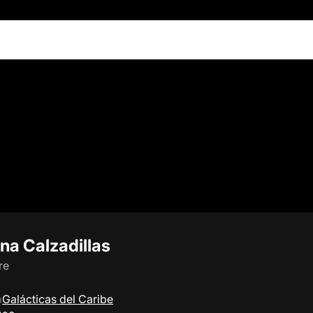
na Calzadillas
re
a
Galácticas del Caribe