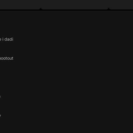
 i dadi
hootout
a
o