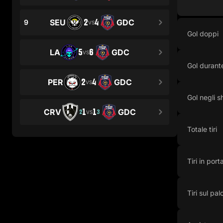
2
4
SEU
GDC
9
VS
Gol doppi
5
6
LA
GDC
VS
Gol durante
2
4
PER
GDC
VS
Gol negli s
1
1
CRV
GDC
2
3
VS
Totale tiri
Tiri in port
Tiri sul pal