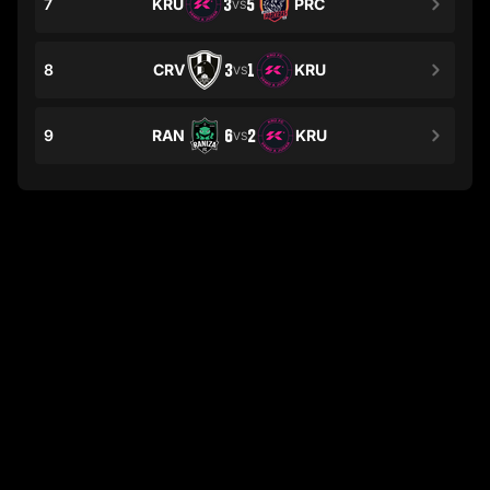
7
KRU
3
5
PRC
VS
8
CRV
3
1
KRU
VS
9
RAN
6
2
KRU
VS