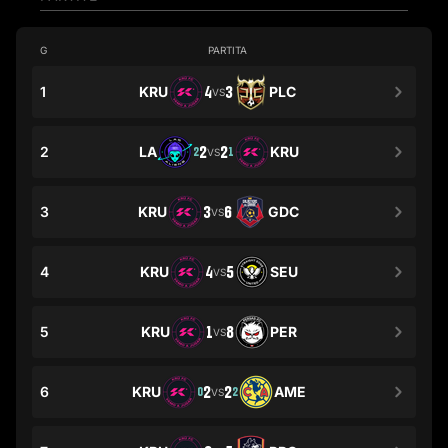
G
PARTITA
1
KRU
4
3
PLC
VS
2
LA
2
2
KRU
2
1
VS
3
KRU
3
6
GDC
VS
4
KRU
4
5
SEU
VS
5
KRU
1
8
PER
VS
6
KRU
2
2
AME
0
2
VS