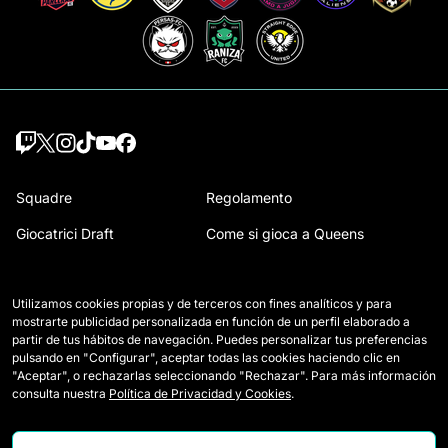
Squadre
Regolamento
Giocatrici Draft
Come si gioca a Queens
Wildcards
Accrediti Media
Utilizamos cookies propias y de terceros con fines analíticos y para
Partite
Contatti
mostrarte publicidad personalizada en función de un perfil elaborado a
partir de tus hábitos de navegación. Puedes personalizar tus preferencias
Classifica
Lavora con noi
pulsando en "Configurar", aceptar todas las cookies haciendo clic en
"Aceptar", o rechazarlas seleccionando "Rechazar". Para más información
Statistiche
consulta nuestra
Política de Privacidad y Cookies
.