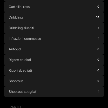
Cartellini rossi
0
Dribbling
14
Dribbling riusciti
5
Infrazioni commesse
1
Autogol
0
Rigore calciati
0
Rigori sbagliati
0
Shootout
2
Shootout sbagliati
1
PARTITE