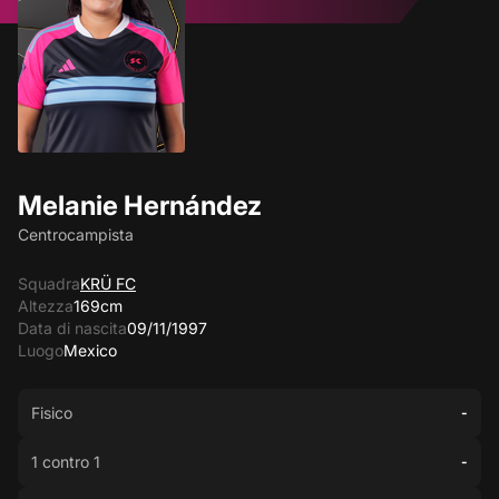
Melanie Hernández
Centrocampista
Squadra
KRÜ FC
Altezza
169cm
Data di nascita
09/11/1997
Luogo
Mexico
Fisico
-
1 contro 1
-