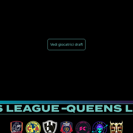
Vedi giocatrici draft