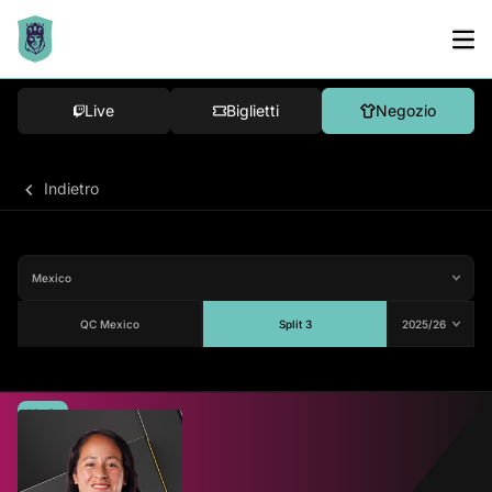
Live
Biglietti
Negozio
Indietro
QC Mexico
Split 3
Media
81