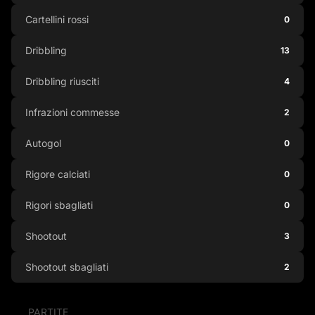
Cartellini rossi
0
Dribbling
13
Dribbling riusciti
4
Infrazioni commesse
2
Autogol
0
Rigore calciati
0
Rigori sbagliati
0
Shootout
3
Shootout sbagliati
2
PARTITE