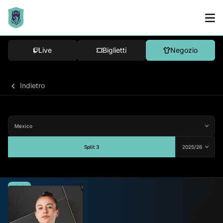
Live
Biglietti
Negozio
Indietro
Split 3
Media
81