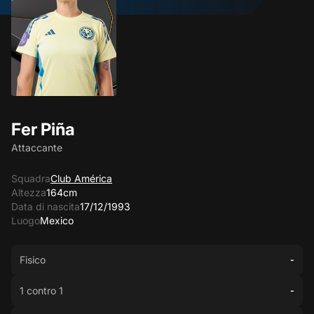
Fer Piña
Attaccante
Squadra
Club América
Altezza
164cm
Data di nascita
17/12/1993
Luogo
Mexico
Fisico
-
1 contro 1
-