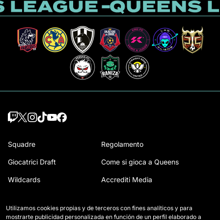
Squadre
Regolamento
Giocatrici Draft
Come si gioca a Queens
Wildcards
Accrediti Media
Partite
Contatti
Utilizamos cookies propias y de terceros con fines analíticos y para
Classifica
Lavora con noi
mostrarte publicidad personalizada en función de un perfil elaborado a