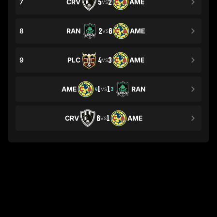
7
CRV
5
2
AME
VS
8
RAN
2
6
AME
VS
9
PLC
4
3
AME
VS
AME
1
1
RAN
4
3
VS
CRV
6
1
AME
VS