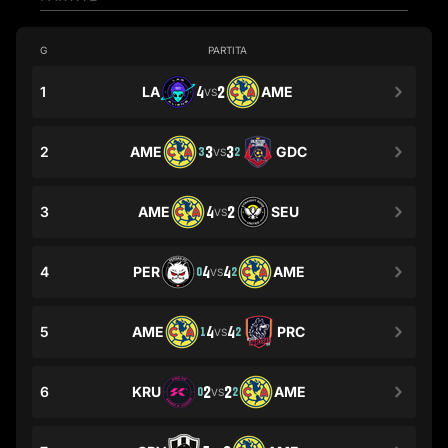
G
PARTITA
1
LA
4
2
AME
VS
2
AME
3
3
GDC
3
2
VS
3
AME
4
2
SEU
VS
4
PER
4
4
AME
0
2
VS
5
AME
4
4
PRC
1
2
VS
6
KRU
2
2
AME
0
2
VS