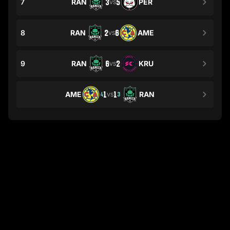
7
RAN
3
5
PER
VS
8
RAN
2
6
AME
VS
9
RAN
6
2
KRU
VS
AME
1
1
RAN
4
3
VS