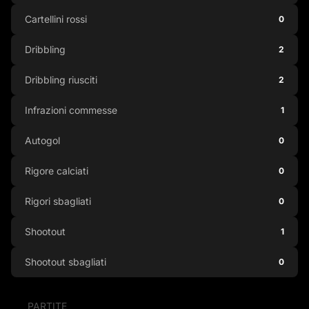
Cartellini rossi
0
Dribbling
2
Dribbling riusciti
2
Infrazioni commesse
1
Autogol
0
Rigore calciati
0
Rigori sbagliati
0
Shootout
1
Shootout sbagliati
0
PARTITE