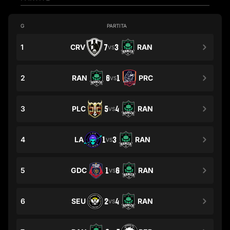
G
PARTITA
1
CRV
7
3
RAN
VS
2
RAN
6
1
PRC
VS
3
PLC
5
4
RAN
VS
4
LA
1
3
RAN
VS
5
GDC
1
6
RAN
VS
6
SEU
2
4
RAN
VS