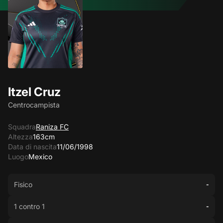
Itzel Cruz
Centrocampista
Squadra
Raniza FC
Altezza
163cm
Data di nascita
11/06/1998
Luogo
Mexico
Fisico
-
1 contro 1
-