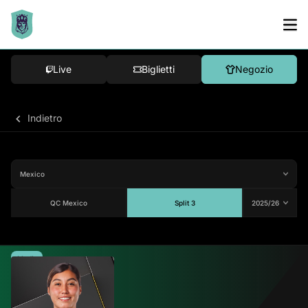
Live
Biglietti
Negozio
Indietro
QC Mexico
Split 3
Media
84