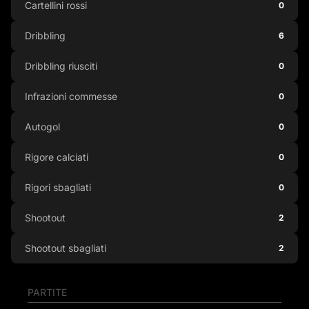
Cartellini rossi
0
Dribbling
6
Dribbling riusciti
0
Infrazioni commesse
0
Autogol
0
Rigore calciati
0
Rigori sbagliati
0
Shootout
2
Shootout sbagliati
2
PARTITE