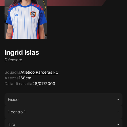
Ingrid Islas
Difensore
Squadra
Atlético Parceras FC
Altezza
168cm
Data di nascita
28/07/2003
Fisico
-
1 contro 1
-
Tiro
-