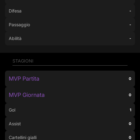
Difesa
-
Passaggio
-
Abilità
-
STAGIONI
MVP Partita
0
MVP Giornata
0
Gol
1
Assist
0
Cartellini gialli
0