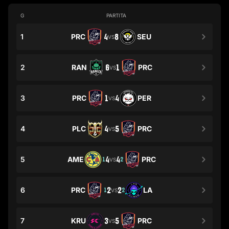
G
PARTITA
1
PRC
4
8
SEU
VS
2
RAN
6
1
PRC
VS
3
PRC
1
4
PER
VS
4
PLC
4
5
PRC
VS
5
AME
4
4
PRC
1
2
VS
6
PRC
2
2
LA
1
2
VS
7
KRU
3
5
PRC
VS