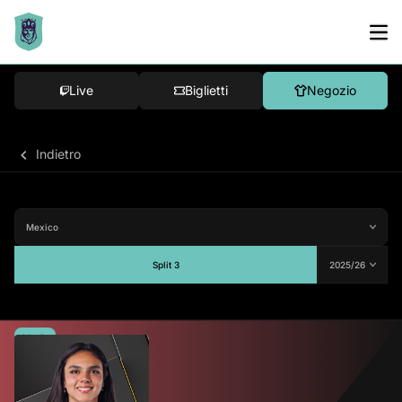
Live
Biglietti
Negozio
Indietro
Split 3
Media
-