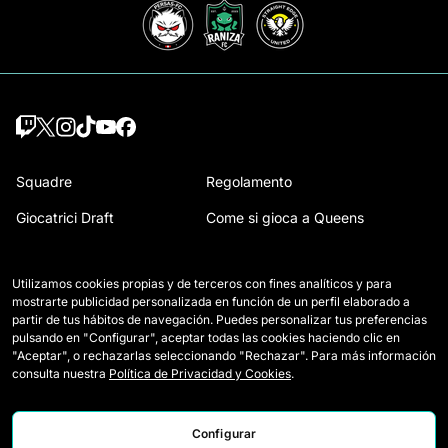
Squadre
Regolamento
Giocatrici Draft
Come si gioca a Queens
Wildcards
Accrediti Media
Utilizamos cookies propias y de terceros con fines analíticos y para
Partite
Contatti
mostrarte publicidad personalizada en función de un perfil elaborado a
partir de tus hábitos de navegación. Puedes personalizar tus preferencias
Classifica
Lavora con noi
pulsando en "Configurar", aceptar todas las cookies haciendo clic en
"Aceptar", o rechazarlas seleccionando "Rechazar". Para más información
Statistiche
consulta nuestra
Política de Privacidad y Cookies
.
Configurar