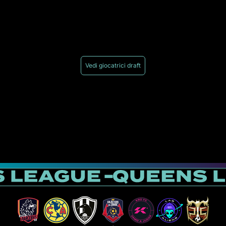
Vedi giocatrici draft