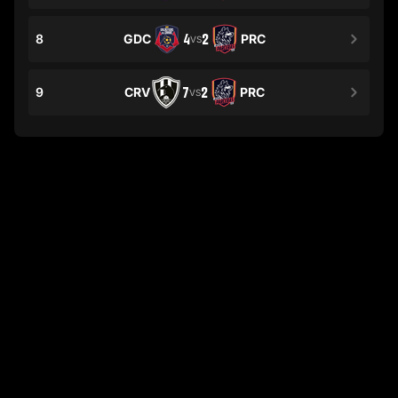
8
GDC
4
2
PRC
VS
9
CRV
7
2
PRC
VS