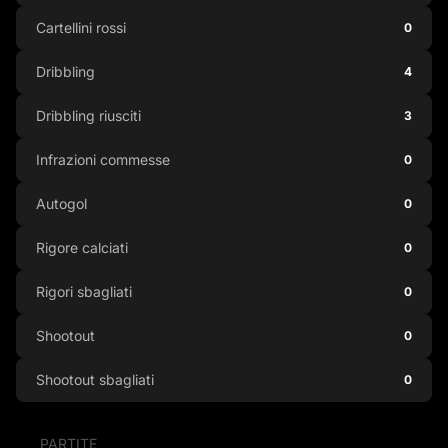
Cartellini rossi
0
Dribbling
4
Dribbling riusciti
3
Infrazioni commesse
0
Autogol
0
Rigore calciati
0
Rigori sbagliati
0
Shootout
0
Shootout sbagliati
0
PARTITE