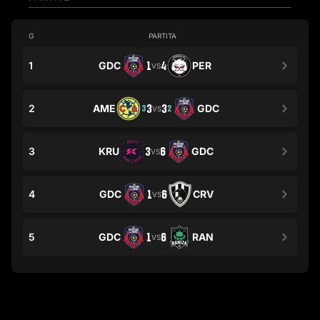
G
PARTITA
1
GDC
1
4
PER
VS
2
AME
3
3
GDC
3
2
VS
3
KRU
3
6
GDC
VS
4
GDC
1
6
CRV
VS
5
GDC
1
6
RAN
VS