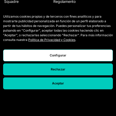
Squadre
Regolamento
Giocatrici Draft
Come si gioca a Queens
Utilizamos cookies propias y de terceros con fines analíticos y para
Wildcards
Accrediti Media
mostrarte publicidad personalizada en función de un perfil elaborado a
partir de tus hábitos de navegación. Puedes personalizar tus preferencias
Partite
Contatti
pulsando en "Configurar", aceptar todas las cookies haciendo clic en
"Aceptar", o rechazarlas seleccionando "Rechazar". Para más información
Classifica
Lavora con noi
consulta nuestra
Política de Privacidad y Cookies
.
Statistiche
Configurar
Rechazar
Aceptar
© 2026 Queens League. All rights reserved.
Avviso Legale
Informativa sulla Privacy e sui Cookie