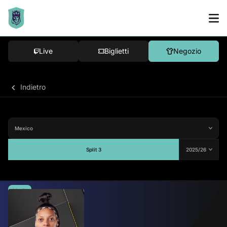
Live
Biglietti
Negozio
Indietro
Split 3
Media
-