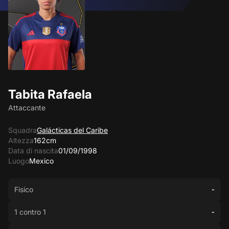
Tabita Rafaela
Attaccante
Squadra
Galácticas del Caribe
Altezza
162cm
Data di nascita
01/09/1998
Luogo
Mexico
Fisico
-
1 contro 1
-