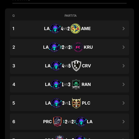
G
PARTITA
1
LA
4
2
AME
VS
2
LA
2
2
KRU
2
1
VS
3
LA
4
5
CRV
VS
4
LA
1
3
RAN
VS
5
LA
3
1
PLC
VS
6
PRC
2
2
LA
1
2
VS