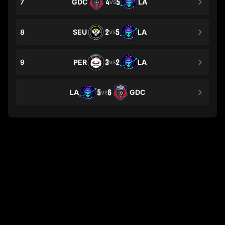
7
GDC
4
5
LA
VS
8
SEU
2
5
LA
VS
9
PER
3
2
LA
VS
LA
5
6
GDC
VS