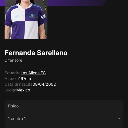
Fernanda Sarellano
Difensore
Squadra
Las Aliens FC
Altezza
167cm
Data di nascita
08/04/2002
Luogo
Mexico
Fisico
-
1 contro 1
-