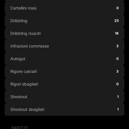
Cartellini rossi
0
Dribbling
25
Dribbling riusciti
16
Infrazioni commesse
3
Autogol
0
Rigore calciati
3
Rigori sbagliati
0
Shootout
1
Shootout sbagliati
1
PARTITE