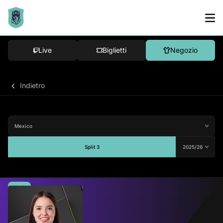
Live
Biglietti
Negozio
Indietro
Split 3
Media
-