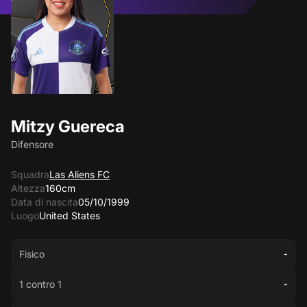
Mitzy Guereca
Difensore
Squadra
Las Aliens FC
Altezza
160cm
Data di nascita
05/10/1999
Luogo
United States
Fisico
-
1 contro 1
-