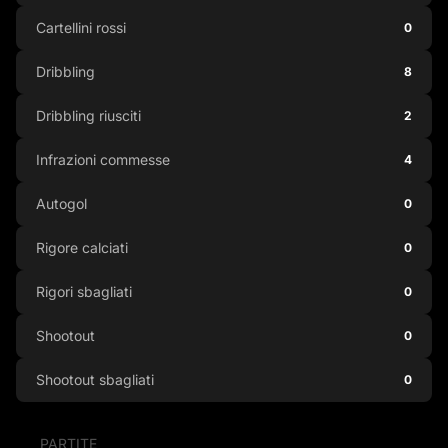
Cartellini rossi
0
Dribbling
8
Dribbling riusciti
2
Infrazioni commesse
4
Autogol
0
Rigore calciati
0
Rigori sbagliati
0
Shootout
0
Shootout sbagliati
0
PARTITE