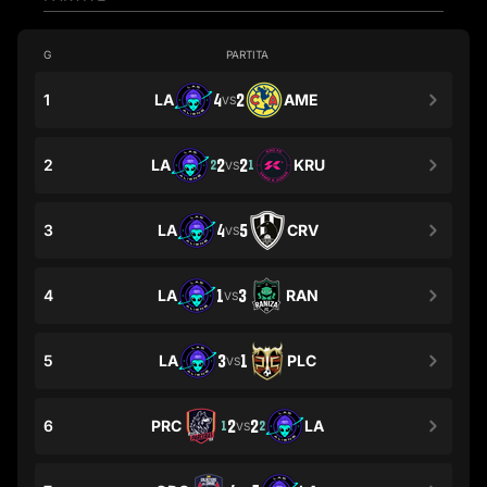
G
PARTITA
1
LA
4
2
AME
VS
2
LA
2
2
KRU
2
1
VS
3
LA
4
5
CRV
VS
4
LA
1
3
RAN
VS
5
LA
3
1
PLC
VS
6
PRC
2
2
LA
1
2
VS