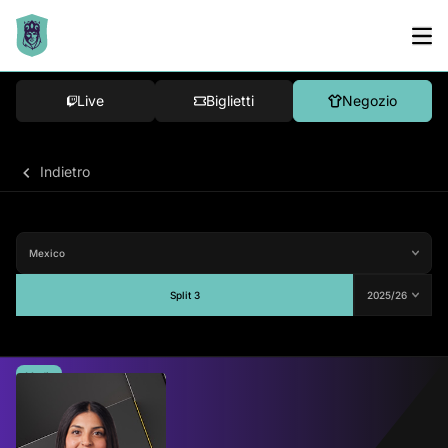
Live
Biglietti
Negozio
Indietro
Split 3
Media
-