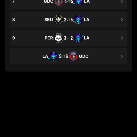
7
GDC
4
5
LA
VS
8
SEU
2
5
LA
VS
9
PER
3
2
LA
VS
LA
5
6
GDC
VS