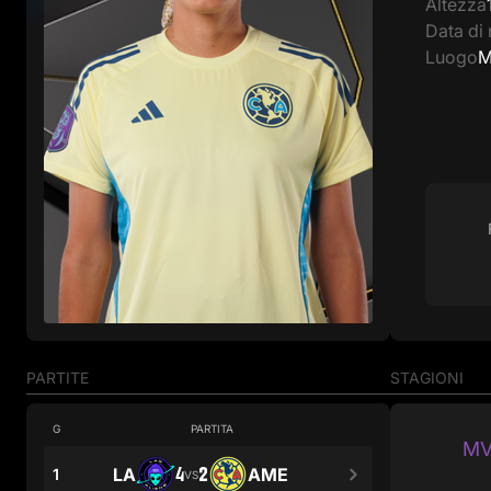
Altezza
Data di 
Luogo
M
PARTITE
STAGIONI
G
PARTITA
MV
4
2
LA
AME
1
VS