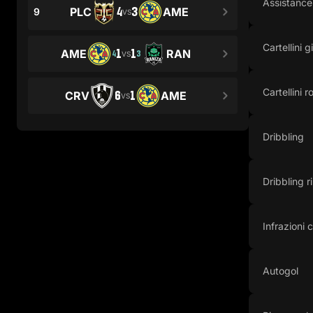
Assistance
4
3
PLC
AME
9
VS
Cartellini gi
1
1
AME
RAN
4
3
VS
Cartellini r
6
1
CRV
AME
VS
Dribbling
Dribbling ri
Infrazioni
Autogol