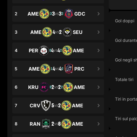
3
3
AME
GDC
2
3
2
VS
Gol doppi
4
2
AME
SEU
3
VS
Gol durante
4
4
PER
AME
4
0
2
VS
Gol negli s
4
4
AME
PRC
5
1
2
VS
Totale tiri
2
2
KRU
AME
6
0
2
VS
Tiri in port
5
2
CRV
AME
7
VS
Tiri sul pal
2
6
RAN
AME
8
VS