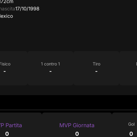
172cm
nascita
17/10/1998
exico
Fisico
1 contro 1
Tiro
-
-
-
Gol
P Partita
MVP Giornata
0
0
0