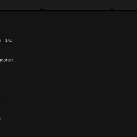
 i dadi
hootout
a
o