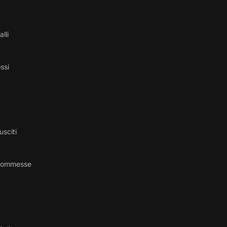
alli
ossi
usciti
 commesse