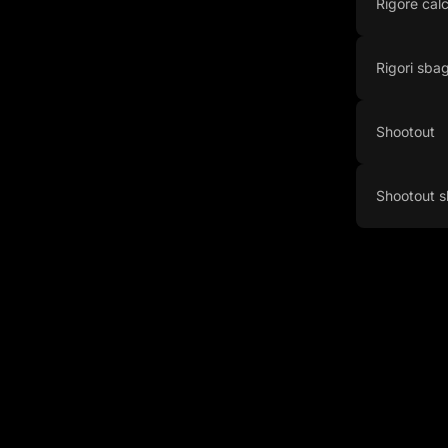
Rigore calc
Rigori sbagl
Shootout
Shootout s