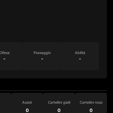
Difesa
Passaggio
Abilità
-
-
-
Assist
Cartellini gialli
Cartellini rossi
0
0
0