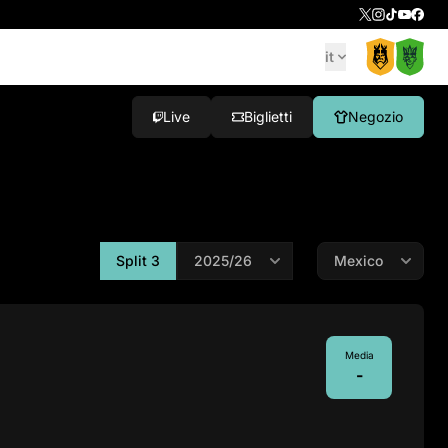
it
Live
Biglietti
Negozio
Split 3
Media
-