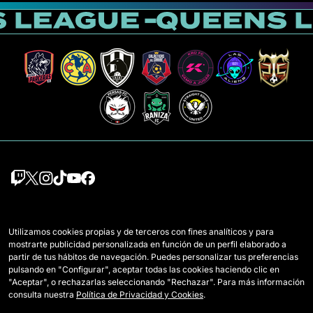
Squadre
Regolamento
Utilizamos cookies propias y de terceros con fines analíticos y para
Giocatrici Draft
Come si gioca a Queens
mostrarte publicidad personalizada en función de un perfil elaborado a
partir de tus hábitos de navegación. Puedes personalizar tus preferencias
Wildcards
Accrediti Media
pulsando en "Configurar", aceptar todas las cookies haciendo clic en
"Aceptar", o rechazarlas seleccionando "Rechazar". Para más información
Partite
Contatti
consulta nuestra
Política de Privacidad y Cookies
.