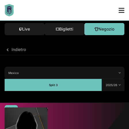
Live
Biglietti
Negozio
Indietro
Split 3
Media
-