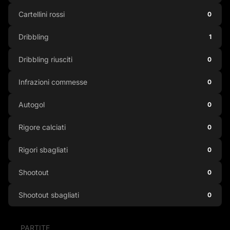
Cartellini rossi
0
Dribbling
1
Dribbling riusciti
0
Infrazioni commesse
0
Autogol
0
Rigore calciati
0
Rigori sbagliati
0
Shootout
0
Shootout sbagliati
0
PARTITE