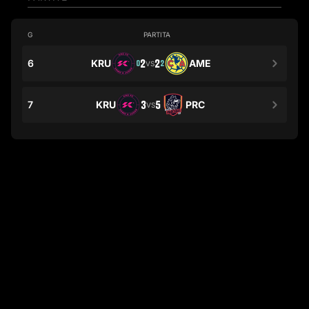
G
PARTITA
6
KRU
2
2
AME
0
2
VS
7
KRU
3
5
PRC
VS