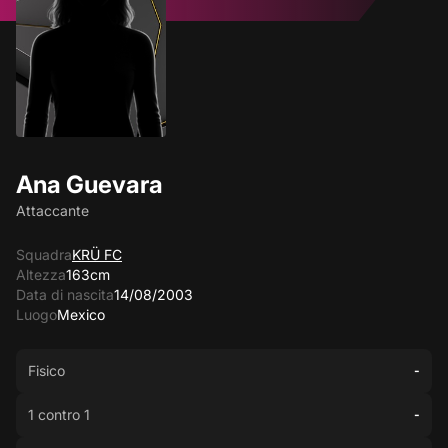
Ana Guevara
Attaccante
Squadra
KRÜ FC
Altezza
163cm
Data di nascita
14/08/2003
Luogo
Mexico
Fisico
-
1 contro 1
-