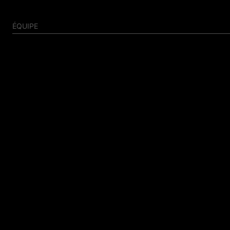
ÉQUIPE