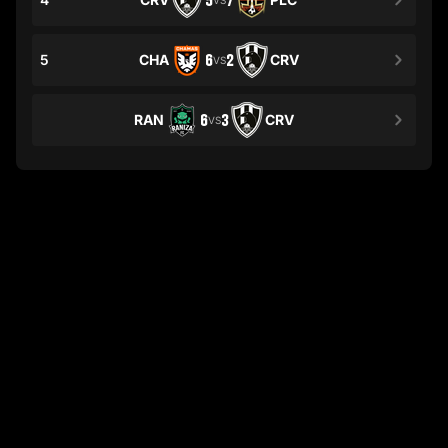
5
7
5
CHA
6
2
CRV
VS
RAN
6
3
CRV
VS