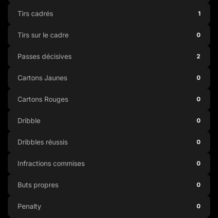
Tirs cadrés
1
Tirs sur le cadre
0
Passes décisives
2
Cartons Jaunes
0
Cartons Rouges
0
Dribble
0
Dribbles réussis
0
Infractions commises
0
Buts propres
0
Penalty
0