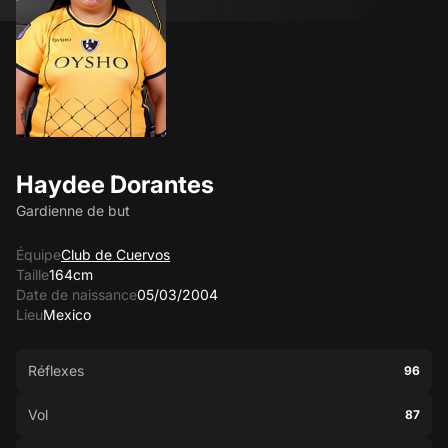
Haydee Dorantes
Gardienne de but
Équipe
Club de Cuervos
Taille
164cm
Date de naissance
05/03/2004
Lieu
Mexico
Réflexes
96
Vol
87