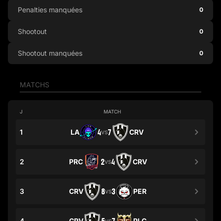
Penalties manquées
0
Shootout
0
Shootout manquées
0
MATCHS
J
MATCH
1
LA
4
7
CRV
VS
2
PRC
2
4
CRV
VS
3
CRV
8
3
PER
VS
4
CRV
PLC
VS