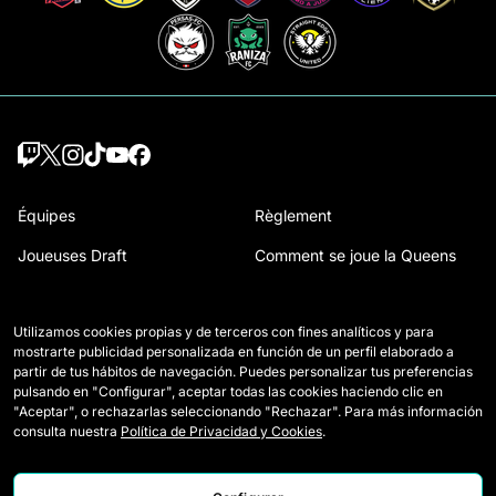
Équipes
Règlement
Joueuses Draft
Comment se joue la Queens
Wildcards
Accréditations Presse
Utilizamos cookies propias y de terceros con fines analíticos y para
Matchs
Nous contacter
mostrarte publicidad personalizada en función de un perfil elaborado a
partir de tus hábitos de navegación. Puedes personalizar tus preferencias
Classement
Travailler avec nous
pulsando en "Configurar", aceptar todas las cookies haciendo clic en
"Aceptar", o rechazarlas seleccionando "Rechazar". Para más información
Statistiques
consulta nuestra
Política de Privacidad y Cookies
.