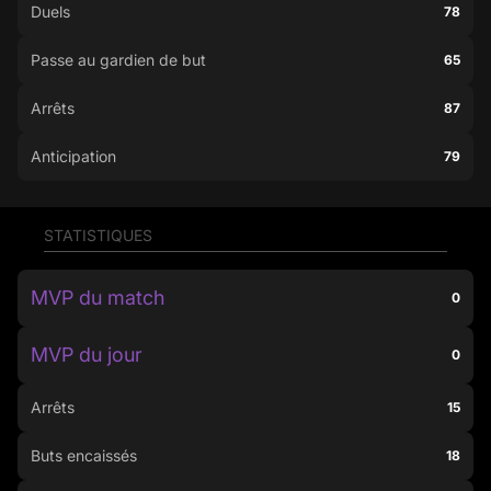
Duels
78
Passe au gardien de but
65
Arrêts
87
Anticipation
79
STATISTIQUES
MVP du match
0
MVP du jour
0
Arrêts
15
Buts encaissés
18