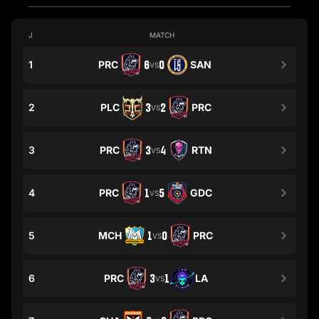
J
MATCH
1
PRC
6
0
SAN
VS
2
PLC
3
2
PRC
VS
3
PRC
3
4
RTN
VS
4
PRC
1
5
GDC
VS
5
MCH
1
0
PRC
VS
6
PRC
3
1
LA
VS