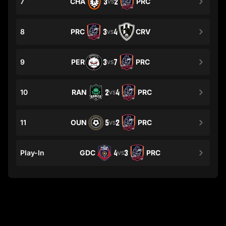
7
CHA
3
2
PRC
VS
8
PRC
3
4
CRV
VS
9
PER
3
7
PRC
VS
10
RAN
2
4
PRC
VS
11
OUN
5
2
PRC
VS
Play-In
GDC
4
3
PRC
VS