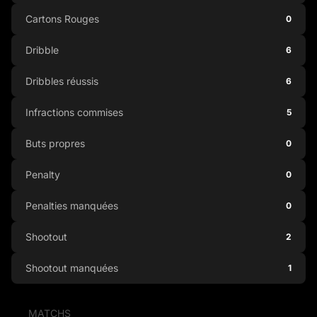
Cartons Rouges
0
Dribble
6
Dribbles réussis
6
Infractions commises
5
Buts propres
0
Penalty
0
Penalties manquées
0
Shootout
2
Shootout manquées
1
MATCHS