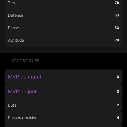
Tirs
78
Défense
91
Passe
83
Aptitude
79
STATISTIQUES
MVP du match
0
MVP du jour
0
Buts
2
Passes décisives
4