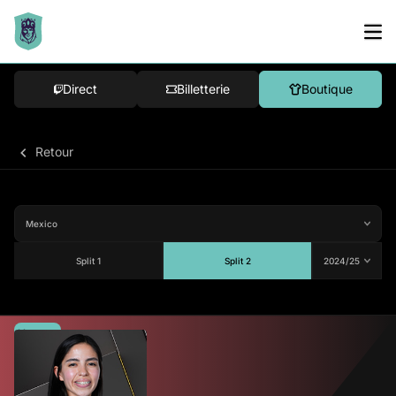
Direct
Billetterie
Boutique
Retour
Split 1
Split 2
Moyenne
80