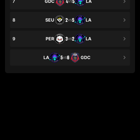
7
GDC
4
5
LA
VS
8
SEU
2
5
LA
VS
9
PER
3
2
LA
VS
LA
5
6
GDC
VS