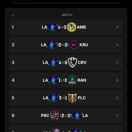
J
MATCH
1
LA
4
2
AME
VS
2
LA
2
2
KRU
2
1
VS
3
LA
4
5
CRV
VS
4
LA
1
3
RAN
VS
5
LA
3
1
PLC
VS
6
PRC
2
2
LA
1
2
VS