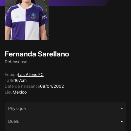
Fernanda Sarellano
Défenseuse
Équipe
Las Aliens FC
Taille
167cm
Date de naissance
08/04/2002
Lieu
Mexico
Physique
-
Duels
-