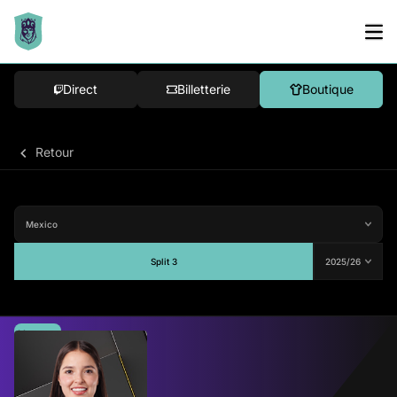
Direct
Billetterie
Boutique
Retour
Split 3
Moyenne
-