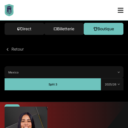
Direct
Billetterie
Boutique
Retour
Split 3
Moyenne
-