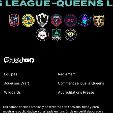
Équipes
Règlement
Joueuses Draft
Comment se joue la Queens
Wildcards
Accréditations Presse
Matchs
Nous contacter
Utilizamos cookies propias y de terceros con fines analíticos y para
Classement
Travailler avec nous
mostrarte publicidad personalizada en función de un perfil elaborado a