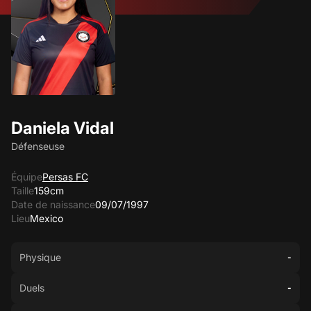
Daniela Vidal
Défenseuse
Équipe
Persas FC
Taille
159cm
Date de naissance
09/07/1997
Lieu
Mexico
Physique
-
Duels
-