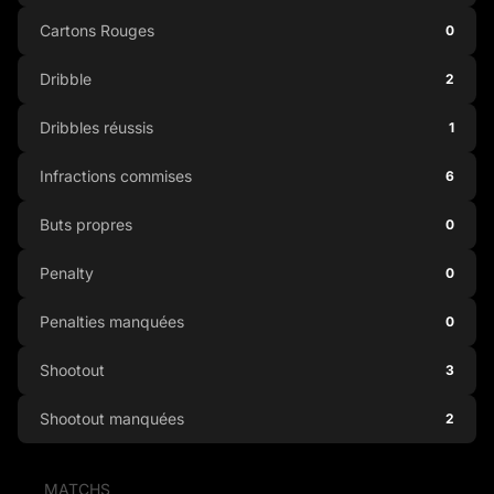
Cartons Rouges
0
Dribble
2
Dribbles réussis
1
Infractions commises
6
Buts propres
0
Penalty
0
Penalties manquées
0
Shootout
3
Shootout manquées
2
MATCHS