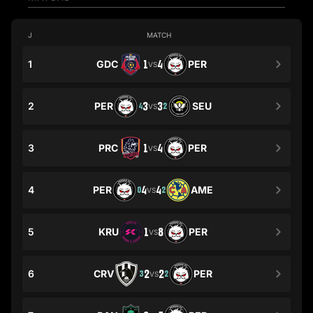
J
MATCH
1
GDC
1
4
PER
VS
2
PER
3
3
SEU
4
2
VS
3
PRC
1
4
PER
VS
4
PER
4
4
AME
0
2
VS
5
KRU
1
8
PER
VS
6
CRV
2
2
PER
3
2
VS