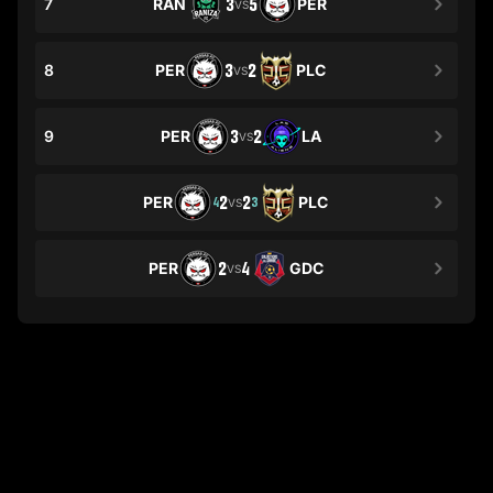
7
RAN
3
5
PER
VS
8
PER
3
2
PLC
VS
9
PER
3
2
LA
VS
PER
2
2
PLC
4
3
VS
PER
2
4
GDC
VS