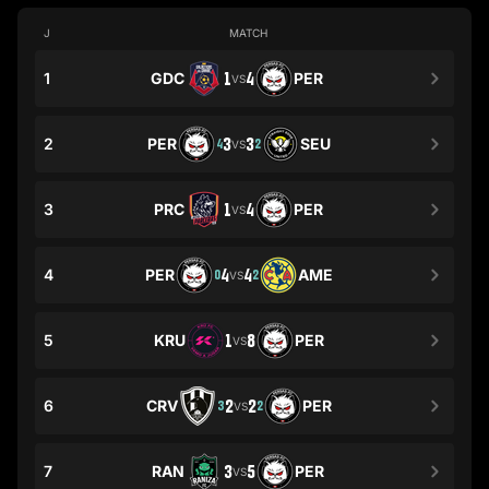
J
MATCH
1
GDC
1
4
PER
VS
2
PER
3
3
SEU
4
2
VS
3
PRC
1
4
PER
VS
4
PER
4
4
AME
0
2
VS
5
KRU
1
8
PER
VS
6
CRV
2
2
PER
3
2
VS
7
RAN
3
5
PER
VS