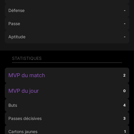
Défense
-
Passe
-
Aptitude
-
STATISTIQUES
MVP du match
2
MVP du jour
0
Buts
4
Passes décisives
3
Cartons jaunes
1