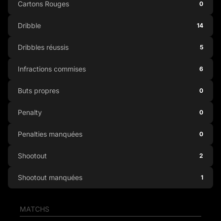
Cartons Rouges
0
Dribble
14
Dribbles réussis
5
Infractions commises
6
Buts propres
0
Penalty
0
Penalties manquées
0
Shootout
2
Shootout manquées
1
MATCHS