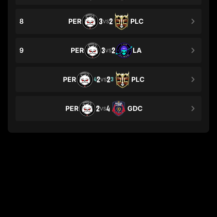
8
PER
3
2
PLC
VS
9
PER
3
2
LA
VS
PER
2
2
PLC
4
3
VS
PER
2
4
GDC
VS