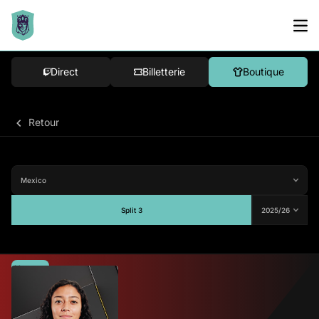
Direct
Billetterie
Boutique
Retour
Split 3
Moyenne
-