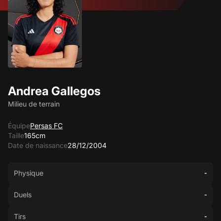
Andrea Gallegos
Milieu de terrain
Équipe
Persas FC
Taille
165cm
Date de naissance
28/12/2004
Physique
-
Duels
-
Tirs
-