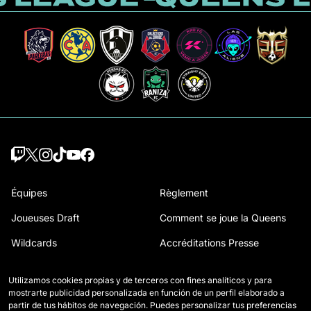
Équipes
Règlement
Joueuses Draft
Comment se joue la Queens
Wildcards
Accréditations Presse
Matchs
Nous contacter
Utilizamos cookies propias y de terceros con fines analíticos y para
Classement
Travailler avec nous
mostrarte publicidad personalizada en función de un perfil elaborado a
partir de tus hábitos de navegación. Puedes personalizar tus preferencias