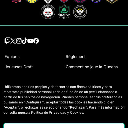
Équipes
Règlement
Joueuses Draft
Comment se joue la Queens
Wildcards
Accréditations Presse
Utilizamos cookies propias y de terceros con fines analíticos y para
Matchs
Nous contacter
mostrarte publicidad personalizada en función de un perfil elaborado a
partir de tus hábitos de navegación. Puedes personalizar tus preferencias
Classement
Travailler avec nous
pulsando en "Configurar", aceptar todas las cookies haciendo clic en
"Aceptar", o rechazarlas seleccionando "Rechazar". Para más información
Statistiques
consulta nuestra
Política de Privacidad y Cookies
.