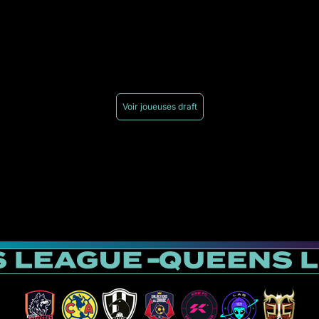
Voir joueuses draft