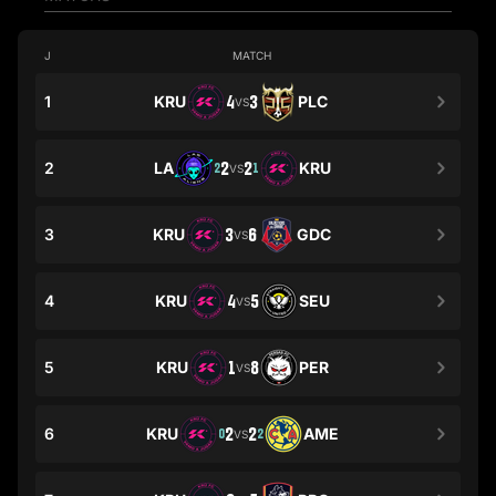
J
MATCH
1
KRU
4
3
PLC
VS
2
LA
2
2
KRU
2
1
VS
3
KRU
3
6
GDC
VS
4
KRU
4
5
SEU
VS
5
KRU
1
8
PER
VS
6
KRU
2
2
AME
0
2
VS