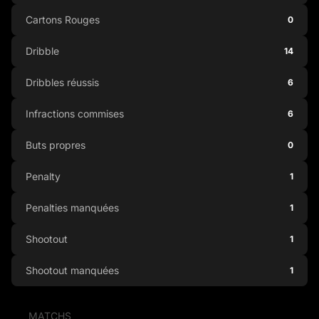
Cartons Rouges
0
Dribble
14
Dribbles réussis
6
Infractions commises
6
Buts propres
0
Penalty
1
Penalties manquées
1
Shootout
1
Shootout manquées
1
MATCHS