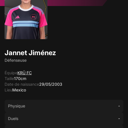
Jannet Jiménez
Défenseuse
Équipe
KRÜ FC
Taille
170cm
Date de naissance
29/05/2003
Lieu
Mexico
Physique
-
Duels
-