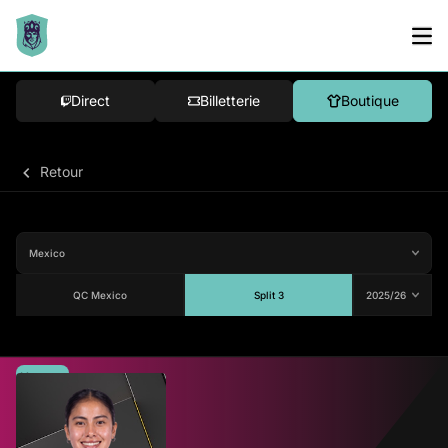
Direct
Billetterie
Boutique
Retour
QC Mexico
Split 3
Moyenne
76