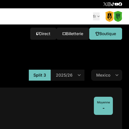
fr
Direct
Billetterie
Boutique
Split 3
Moyenne
-