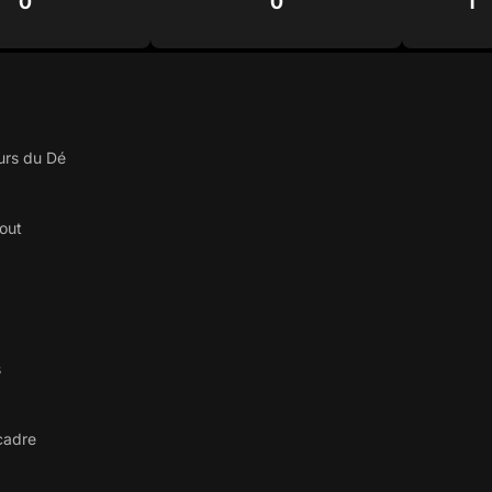
0
0
1
urs du Dé
out
s
 cadre