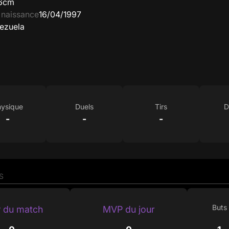
6cm
 naissance
16/04/1997
ezuela
ysique
Duels
Tirs
D
-
-
-
S
Buts
 du match
MVP du jour