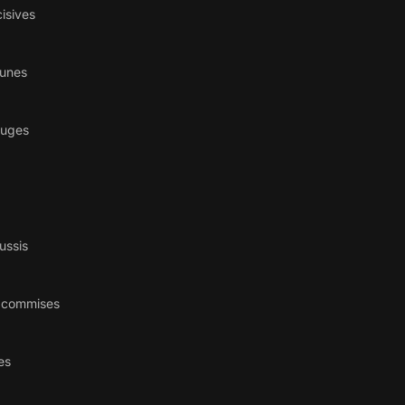
isives
aunes
ouges
ussis
s commises
es