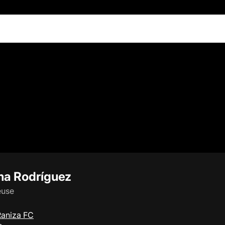
na Rodríguez
euse
Raniza FC