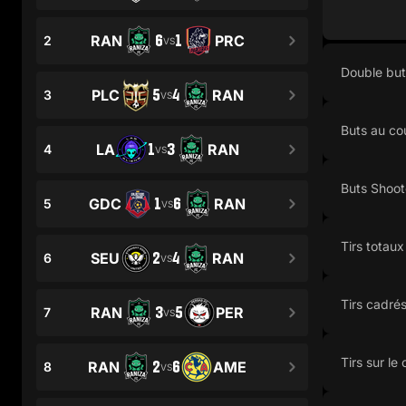
6
1
RAN
PRC
2
VS
Double but
5
4
PLC
RAN
3
VS
Buts au co
1
3
LA
RAN
4
VS
Buts Shoot
1
6
GDC
RAN
5
VS
Tirs totaux
2
4
SEU
RAN
6
VS
Tirs cadré
3
5
RAN
PER
7
VS
Tirs sur le
2
6
RAN
AME
8
VS