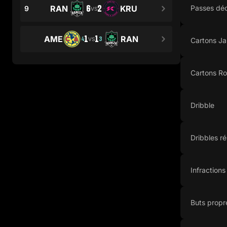
6
2
RAN
KRU
Passes déc
9
VS
1
1
AME
RAN
4
3
VS
Cartons J
Cartons R
Dribble
Dribbles ré
Infraction
Buts propr