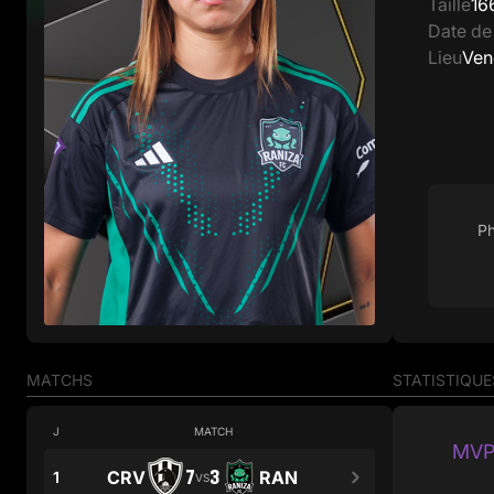
Taille
16
Date de
Lieu
Ven
Ph
MATCHS
STATISTIQUE
J
MATCH
MVP
7
3
CRV
RAN
1
VS