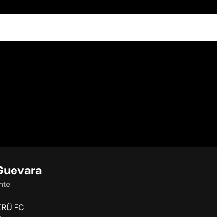
Guevara
nte
KRÜ FC