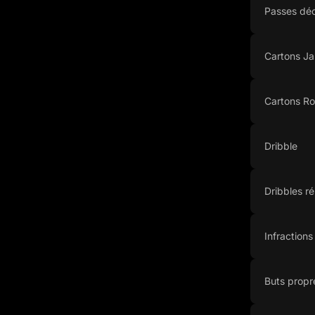
Passes déc
Cartons J
Cartons R
Dribble
Dribbles ré
Infraction
Buts propr