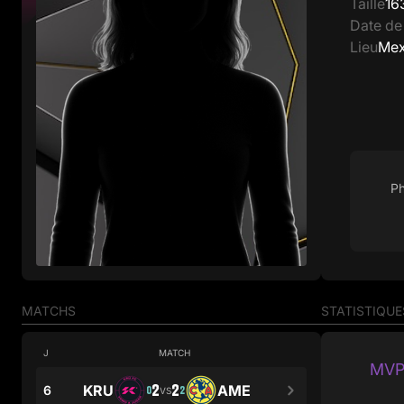
Taille
16
Date de
Lieu
Mex
Ph
MATCHS
STATISTIQUE
J
MATCH
MVP
2
2
KRU
AME
6
0
2
VS