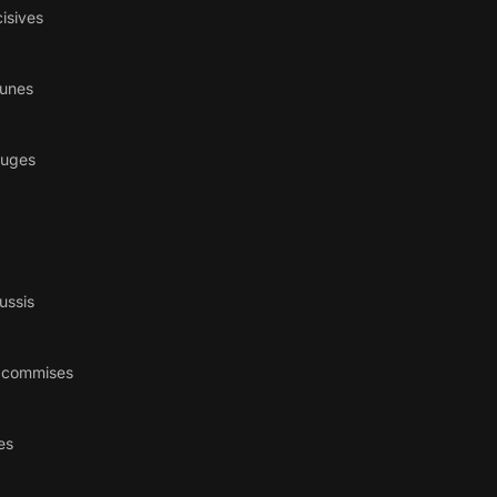
isives
aunes
ouges
ussis
s commises
es