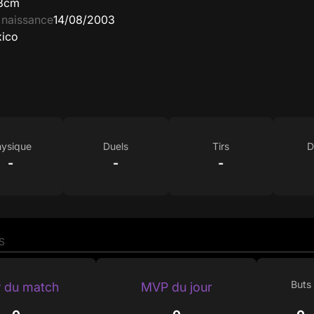
3cm
 naissance
14/08/2003
ico
ysique
Duels
Tirs
D
-
-
-
S
Buts
 du match
MVP du jour