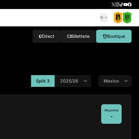
fr
Direct
Billetterie
Boutique
Split 3
Moyenne
-