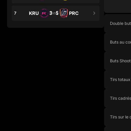
3
5
KRU
PRC
7
VS
Double but
Buts au co
Buts Shoot
Tirs totaux
Tirs cadré
Tirs sur le