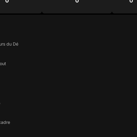
0
0
0
urs du Dé
out
s
 cadre