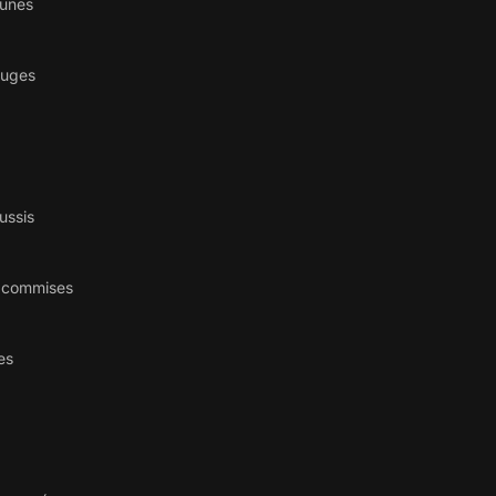
aunes
ouges
ussis
s commises
es