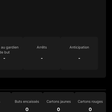
 au gardien
Arrêts
Anticipation
de but
-
-
-
s
Buts encaissés
Cartons jaunes
Cartons rouges
0
0
0