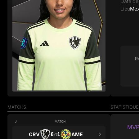
Date de
Lieu
Mex
R
MATCHS
STATISTIQUE
J
MATCH
MVP
6
1
CRV
AME
VS