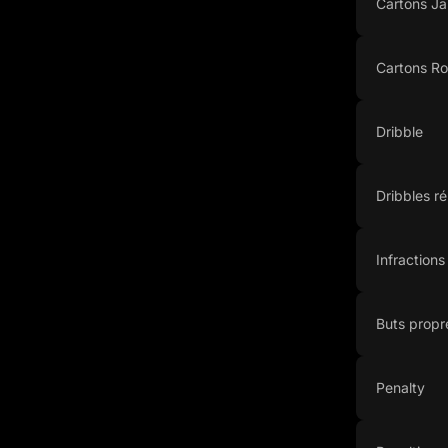
Cartons J
Cartons R
Dribble
Dribbles ré
Infraction
Buts propr
Penalty