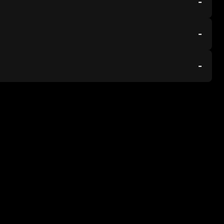
-
-
-