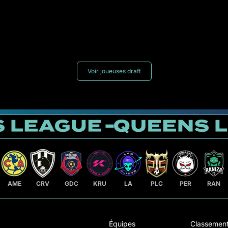
Voir joueuses draft
AME
CRV
GDC
KRU
LA
PLC
PER
RAN
Équipes
Classemen