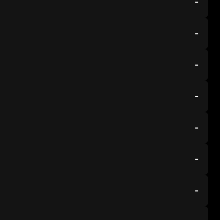
-
-
-
-
-
-
-