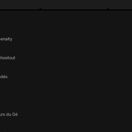
penalty
Shootout
édés
urs du Dé