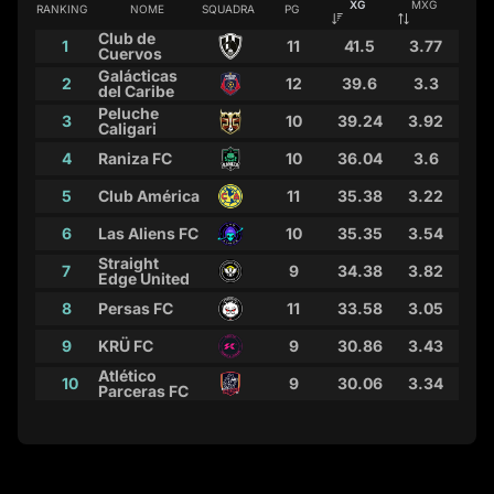
XG
MXG
RANKING
NOME
SQUADRA
PG
Club de
1
11
41.5
3.77
Cuervos
Galácticas
2
12
39.6
3.3
del Caribe
Peluche
3
10
39.24
3.92
Caligari
4
Raniza FC
10
36.04
3.6
5
Club América
11
35.38
3.22
6
Las Aliens FC
10
35.35
3.54
Straight
7
9
34.38
3.82
Edge United
8
Persas FC
11
33.58
3.05
9
KRÜ FC
9
30.86
3.43
Atlético
10
9
30.06
3.34
Parceras FC