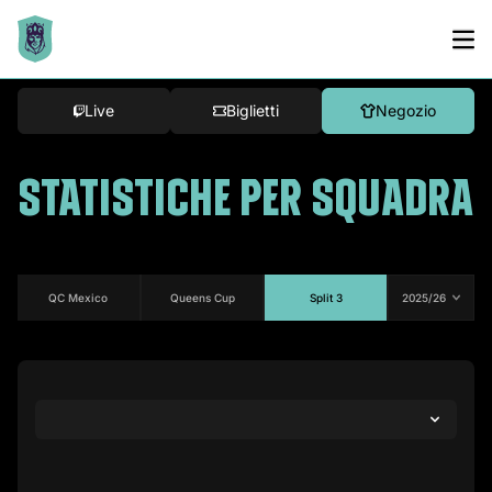
Live
Biglietti
Negozio
STATISTICHE PER SQUADRA
QC Mexico
Queens Cup
Split 3