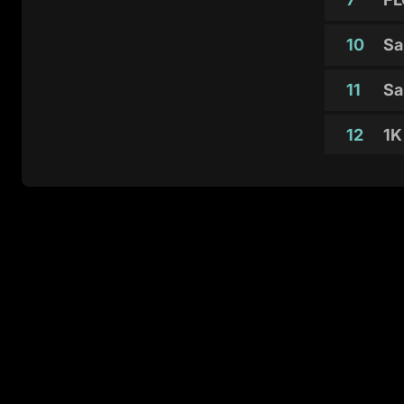
10
Sa
11
Sa
12
1K
13
El
14
Ji
14
Fu
14
Ma