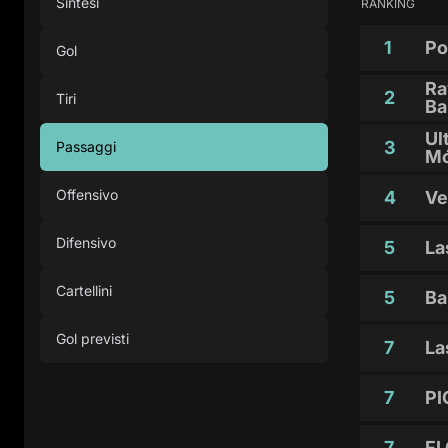
Sintesi
RANKING
1
Po
Gol
Ra
2
Tiri
Ba
Ul
3
Passaggi
Mó
Offensivo
4
Ve
Difensivo
5
La
Cartellini
5
Ba
Gol previsti
7
La
7
PI
7
FL