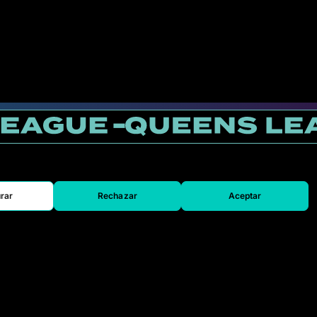
rar
Rechazar
Aceptar
SAI
SAK
ULT
VKS
Biglietti
Accrediti Media
Contatti