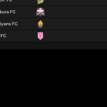
kura FC
iyans FC
 FC
 Barrio
jantas FC
n-Hadas FC
dam FC