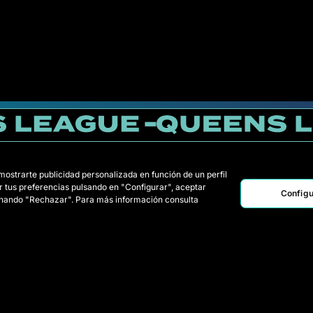
 mostrarte publicidad personalizada en función de un perfil
r tus preferencias pulsando en "Configurar", aceptar
Configu
ionando "Rechazar". Para más información consulta
FNH
JFC
PIL
TFC
MDM
PIO
POR
RDB
Squadre
Statistiche
Giocatrici Draft
Simulatore
Wildcards
Notizie