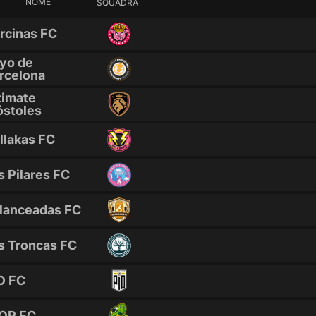
NOME
SQUADRA
rcinas FC
yo de
rcelona
timate
stoles
llakas FC
s Pilares FC
lanceadas FC
s Troncas FC
O FC
OP FC