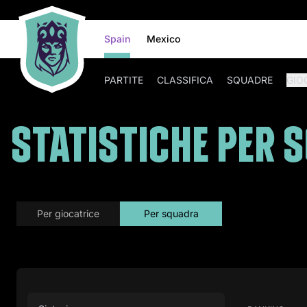
Spain
Mexico
PARTITE
CLASSIFICA
SQUADRE
GIO
STATISTICHE PER 
per giocatrice
per squadra