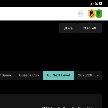
it
Live
Biglietti
 Spain
Queens Cup
QL Next Level
ASSIST
%PAS
%POS
KEYP