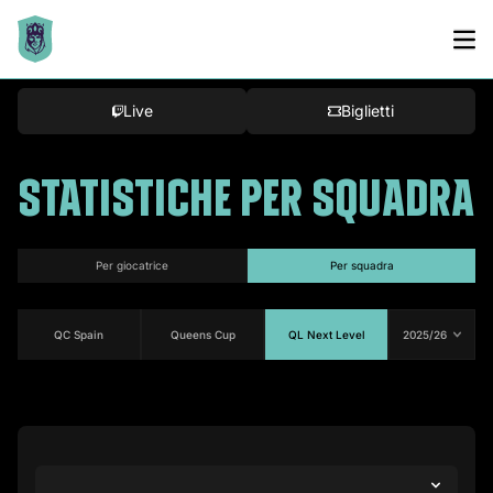
Bracket
Live
Biglietti
STATISTICHE PER SQUADRA
per giocatrice
per squadra
QC Spain
Queens Cup
QL Next Level