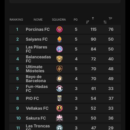
T
TP
TPA
RANKING
NOME
SQUADRA
PG
1
Porcinas FC
5
115
76
3
2
Saiyans FC
5
90
50
8
Las Pilares
3
5
84
50
4
FC
Balanceadas
4
4
72
40
4
FC
Ultimate
5
5
70
48
3
Móstoles
Rayo de
5
4
70
49
2
Barcelona
Fun-Hadas
7
3
61
33
1
FC
8
PIO FC
3
54
37
2
9
Vellakas FC
3
52
33
2
10
Sakura FC
3
50
36
3
Las Troncas
11
3
47
29
1
FC