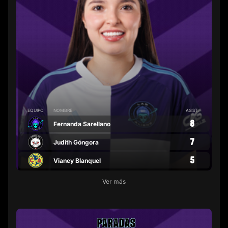
EQUIPO
NOMBRE
ASIST.
8
Fernanda Sarellano
7
Judith Góngora
5
Vianey Blanquel
Ver más
PARADAS