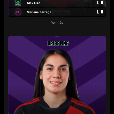
1
0
Alex Giró
1
0
Mariana Zárraga
Ver más
DRIBBLING