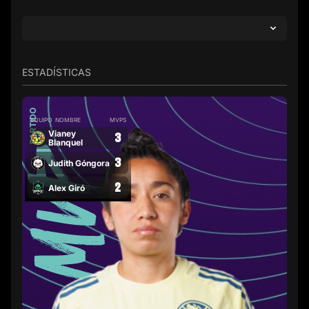
ESTADÍSTICAS
PARTIDO
EQUIPO
NOMBRE
MVPS
Vianey
3
Blanquel
3
Judith Góngora
2
Alex Giró