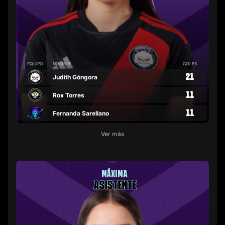
EQUIPO
NOMBRE
GOLES
21
Judith Góngora
11
Rox Torres
11
Fernanda Sarellano
Ver más
MÁXIMA
ASISTENTE