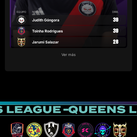
EQUIPO
NOMBRE
DRIB.
39
Judith Góngora
39
Toinha Rodrigues
26
Jarumi Salazar
Ver más