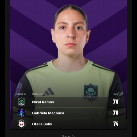
EQUIPO
NOMBRE
PAR.
79
Nikol Ramos
78
Gabriela Machuca
74
Ofelia Solís
Ver más