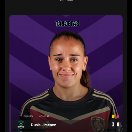
TARJETAS
EQUIPO
NOMBRE
1
0
Dunia Jiménez